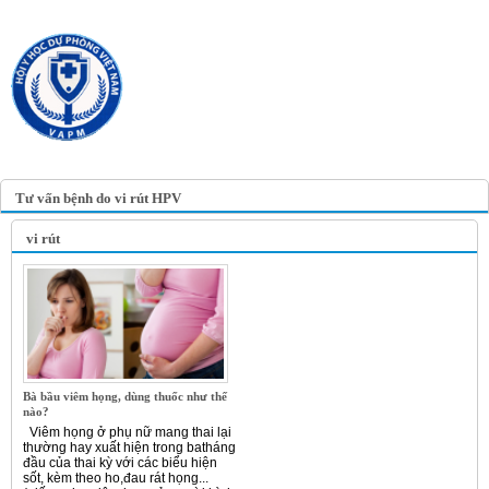
TRANG TIN ĐIỆN TỬ
HỘI Y HỌC DỰ PHÒNG
VIỆT NAM
VIETNAM ASSOCIATION OF
PREVENTIVE MEDICINE
Tư vấn bệnh do vi rút HPV
vi rút
Bà bầu viêm họng, dùng thuốc như thế
nào?
Viêm họng ở phụ nữ mang thai lại
thường hay xuất hiện trong batháng
đầu của thai kỳ với các biểu hiện
sốt, kèm theo ho,đau rát họng...