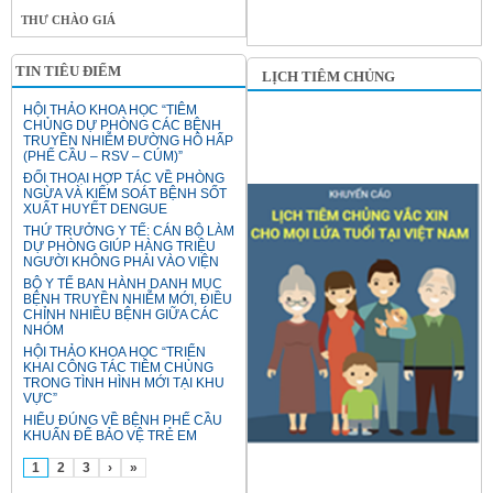
THƯ CHÀO GIÁ
TIN TIÊU ĐIỂM
LỊCH TIÊM CHỦNG
HỘI THẢO KHOA HỌC “TIÊM
CHỦNG DỰ PHÒNG CÁC BỆNH
TRUYỀN NHIỄM ĐƯỜNG HÔ HẤP
(PHẾ CẦU – RSV – CÚM)”
ĐỐI THOẠI HỢP TÁC VỀ PHÒNG
NGỪA VÀ KIỂM SOÁT BỆNH SỐT
XUẤT HUYẾT DENGUE
THỨ TRƯỞNG Y TẾ: CÁN BỘ LÀM
DỰ PHÒNG GIÚP HÀNG TRIỆU
NGƯỜI KHÔNG PHẢI VÀO VIỆN
BỘ Y TẾ BAN HÀNH DANH MỤC
BỆNH TRUYỀN NHIỄM MỚI, ĐIỀU
CHỈNH NHIỀU BỆNH GIỮA CÁC
NHÓM
HỘI THẢO KHOA HỌC “TRIỂN
KHAI CÔNG TÁC TIÊM CHỦNG
TRONG TÌNH HÌNH MỚI TẠI KHU
VỰC”
HIỂU ĐÚNG VỀ BỆNH PHẾ CẦU
KHUẨN ĐỂ BẢO VỆ TRẺ EM
1
2
3
›
»