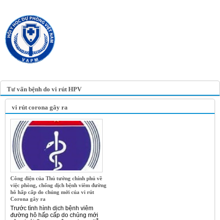
TRANG TIN ĐIỆN TỬ
HỘI Y HỌC DỰ PHÒNG
VIỆT NAM
VIETNAM ASSOCIATION OF
PREVENTIVE MEDICINE
Tư vấn bệnh do vi rút HPV
vi rút corona gây ra
Công điện của Thủ tướng chính phủ về
việc phòng, chống dịch bệnh viêm đường
hô hấp cấp do chủng mới của vi rút
Corona gây ra
Trước tình hình dịch bệnh viêm
đường hô hấp cấp do chủng mới