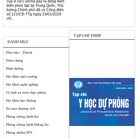
của vi rút Corona gây ra đang diễn
biến phức tạp tại Trung Quốc, Thủ
tướng Chỉnh phủ đã có Công điện
số 121/CĐ-TTg ngày 23/01/2020
chỉ...
TẠP CHÍ YHDP
DANH MỤC
Thư viện – Ebook
Tiêm chủng
Dinh dưỡng
Sức khỏe môi trường
Sức khoẻ nghề nghiệp
Vệ sinh an toàn thực phẩm
Sức khỏe học đường
Tai nạn thương tích
Phòng chống bệnh lây
Phòng chống bệnh không lây
Phòng nhiễm HIV