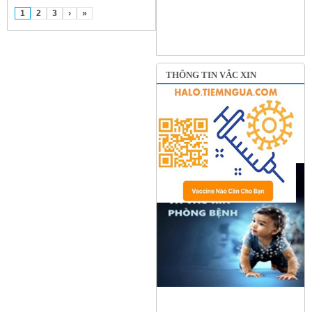
1
2
3
›
»
THÔNG TIN VẮC XIN