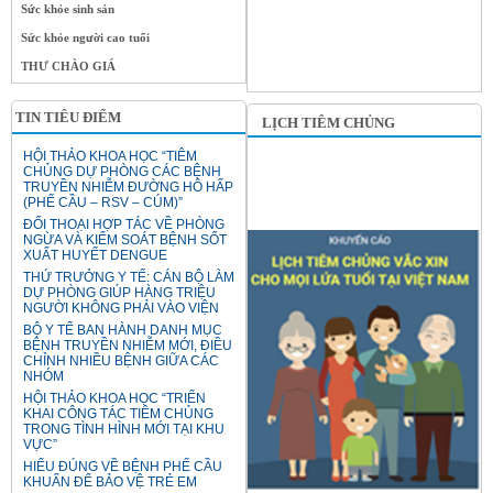
Sức khỏe sinh sản
Sức khỏe người cao tuổi
THƯ CHÀO GIÁ
TIN TIÊU ĐIỂM
LỊCH TIÊM CHỦNG
HỘI THẢO KHOA HỌC “TIÊM
CHỦNG DỰ PHÒNG CÁC BỆNH
TRUYỀN NHIỄM ĐƯỜNG HÔ HẤP
(PHẾ CẦU – RSV – CÚM)”
ĐỐI THOẠI HỢP TÁC VỀ PHÒNG
NGỪA VÀ KIỂM SOÁT BỆNH SỐT
XUẤT HUYẾT DENGUE
THỨ TRƯỞNG Y TẾ: CÁN BỘ LÀM
DỰ PHÒNG GIÚP HÀNG TRIỆU
NGƯỜI KHÔNG PHẢI VÀO VIỆN
BỘ Y TẾ BAN HÀNH DANH MỤC
BỆNH TRUYỀN NHIỄM MỚI, ĐIỀU
CHỈNH NHIỀU BỆNH GIỮA CÁC
NHÓM
HỘI THẢO KHOA HỌC “TRIỂN
KHAI CÔNG TÁC TIÊM CHỦNG
TRONG TÌNH HÌNH MỚI TẠI KHU
VỰC”
HIỂU ĐÚNG VỀ BỆNH PHẾ CẦU
KHUẨN ĐỂ BẢO VỆ TRẺ EM