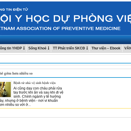
ông tin YHDP
Sống Khoẻ
TT Phát triển SKCĐ
Thư viện – Ebook
VĂ
hê gớm hơn nhiều so
Bệnh từ nhà vệ sinh bệnh viện
Ai cũng dạy con cháu phải rửa
tay trước khi ăn và sau khi đi vệ
sinh. Chính ngành y tế hướng
ày, nhưng ở bệnh viện - nơi vi khuẩn
n nhiều so với ở...