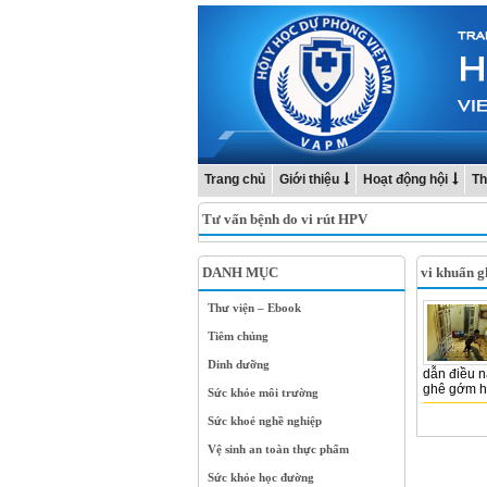
Trang chủ
Giới thiệu
Hoạt động hội
Th
Tư vấn bệnh do vi rút HPV
DANH MỤC
vi khuẩn g
Thư viện – Ebook
Tiêm chủng
Dinh dưỡng
dẫn điều n
ghê gớm hơ
Sức khỏe môi trường
Sức khoẻ nghề nghiệp
Vệ sinh an toàn thực phẩm
Sức khỏe học đường