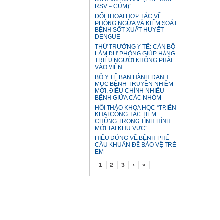
RSV – CÚM)”
ĐỐI THOẠI HỢP TÁC VỀ
PHÒNG NGỪA VÀ KIỂM SOÁT
BỆNH SỐT XUẤT HUYẾT
DENGUE
THỨ TRƯỞNG Y TẾ: CÁN BỘ
LÀM DỰ PHÒNG GIÚP HÀNG
TRIỆU NGƯỜI KHÔNG PHẢI
VÀO VIỆN
BỘ Y TẾ BAN HÀNH DANH
MỤC BỆNH TRUYỀN NHIỄM
MỚI, ĐIỀU CHỈNH NHIỀU
BỆNH GIỮA CÁC NHÓM
HỘI THẢO KHOA HỌC “TRIỂN
KHAI CÔNG TÁC TIÊM
CHỦNG TRONG TÌNH HÌNH
MỚI TẠI KHU VỰC”
HIỂU ĐÚNG VỀ BỆNH PHẾ
CẦU KHUẨN ĐỂ BẢO VỆ TRẺ
EM
1
2
3
›
»