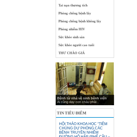
Tai nạn thương tích
Phòng chống bệnh lây
Phòng chống bệnh không lây
Phòng nhiễm HIV
Sức khỏe sinh sản
Sức khỏe người cao tuổi
THƯ CHÀO GIÁ
Bệnh từ nhà vệ sinh bệnh viện
Ai cũng dạy con cháu phải...
TIN TIÊU ĐIỂM
HỘI THẢO KHOA HỌC “TIÊM
CHỦNG DỰ PHÒNG CÁC
BỆNH TRUYỀN NHIỄM
ĐƯỜNG HÔ HẤP (PHẾ CẦU –