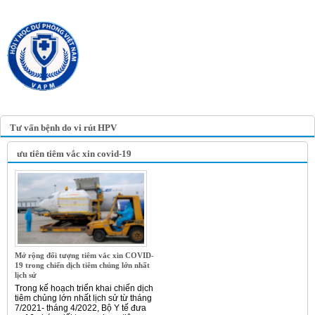
TRANG TIN ĐIỆN TỬ
HỘI Y HỌC DỰ PHÒNG
VIỆT NAM
VIETNAM ASSOCIATION OF
PREVENTIVE MEDICINE
Tư vấn bệnh do vi rút HPV
ưu tiên tiêm vắc xin covid-19
Mở rộng đối tượng tiêm vắc xin COVID-
19 trong chiến dịch tiêm chủng lớn nhất
lịch sử
Trong kế hoạch triển khai chiến dịch
tiêm chủng lớn nhất lịch sử từ tháng
7/2021- tháng 4/2022, Bộ Y tế đưa