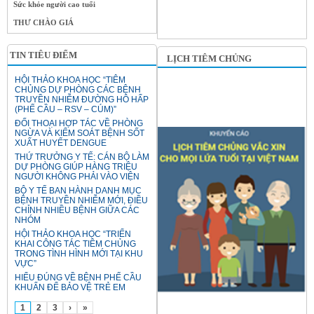
Sức khỏe người cao tuổi
THƯ CHÀO GIÁ
TIN TIÊU ĐIỂM
LỊCH TIÊM CHỦNG
HỘI THẢO KHOA HỌC “TIÊM
CHỦNG DỰ PHÒNG CÁC BỆNH
TRUYỀN NHIỄM ĐƯỜNG HÔ HẤP
(PHẾ CẦU – RSV – CÚM)”
ĐỐI THOẠI HỢP TÁC VỀ PHÒNG
NGỪA VÀ KIỂM SOÁT BỆNH SỐT
XUẤT HUYẾT DENGUE
THỨ TRƯỞNG Y TẾ: CÁN BỘ LÀM
DỰ PHÒNG GIÚP HÀNG TRIỆU
NGƯỜI KHÔNG PHẢI VÀO VIỆN
BỘ Y TẾ BAN HÀNH DANH MỤC
BỆNH TRUYỀN NHIỄM MỚI, ĐIỀU
CHỈNH NHIỀU BỆNH GIỮA CÁC
NHÓM
HỘI THẢO KHOA HỌC “TRIỂN
KHAI CÔNG TÁC TIÊM CHỦNG
TRONG TÌNH HÌNH MỚI TẠI KHU
VỰC”
HIỂU ĐÚNG VỀ BỆNH PHẾ CẦU
KHUẨN ĐỂ BẢO VỆ TRẺ EM
1
2
3
›
»