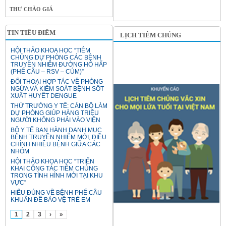
THƯ CHÀO GIÁ
TIN TIÊU ĐIỂM
LỊCH TIÊM CHỦNG
HỘI THẢO KHOA HỌC “TIÊM
CHỦNG DỰ PHÒNG CÁC BỆNH
TRUYỀN NHIỄM ĐƯỜNG HÔ HẤP
(PHẾ CẦU – RSV – CÚM)”
ĐỐI THOẠI HỢP TÁC VỀ PHÒNG
NGỪA VÀ KIỂM SOÁT BỆNH SỐT
XUẤT HUYẾT DENGUE
THỨ TRƯỞNG Y TẾ: CÁN BỘ LÀM
DỰ PHÒNG GIÚP HÀNG TRIỆU
NGƯỜI KHÔNG PHẢI VÀO VIỆN
BỘ Y TẾ BAN HÀNH DANH MỤC
BỆNH TRUYỀN NHIỄM MỚI, ĐIỀU
CHỈNH NHIỀU BỆNH GIỮA CÁC
NHÓM
HỘI THẢO KHOA HỌC “TRIỂN
KHAI CÔNG TÁC TIÊM CHỦNG
TRONG TÌNH HÌNH MỚI TẠI KHU
VỰC”
HIỂU ĐÚNG VỀ BỆNH PHẾ CẦU
KHUẨN ĐỂ BẢO VỆ TRẺ EM
1
2
3
›
»