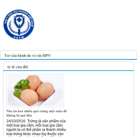
TRANG TIN ĐIỆN TỬ
HỘI Y HỌC DỰ PHÒNG
VIỆT NAM
VIETNAM ASSOCIATION OF
PREVENTIVE MEDICINE
Tư vấn bệnh do vi rút HPV
tỷ lệ cân đối
Nên ăn bao nhiêu quả trứng một tuần để
không bị quá liều
24/10/2016 Trứng là sản phẩm của
một loại gia cầm, mỗi loại gia cầm
người ta có thể phân ra thành nhiều
loại trứng khác nhau tùy thuộc vào