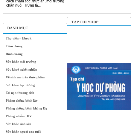
cách chăm sóc, thức ăn, môi trường
chăn nuôi. Trứng là...
TẠP CHÍ YHDP
DANH MỤC
Thư viện – Ebook
Tiêm chủng
Dinh dưỡng
Sức khỏe môi trường
Sức khoẻ nghề nghiệp
Vệ sinh an toàn thực phẩm
Sức khỏe học đường
Tai nạn thương tích
Phòng chống bệnh lây
Phòng chống bệnh không lây
Phòng nhiễm HIV
Sức khỏe sinh sản
Sức khỏe người cao tuổi