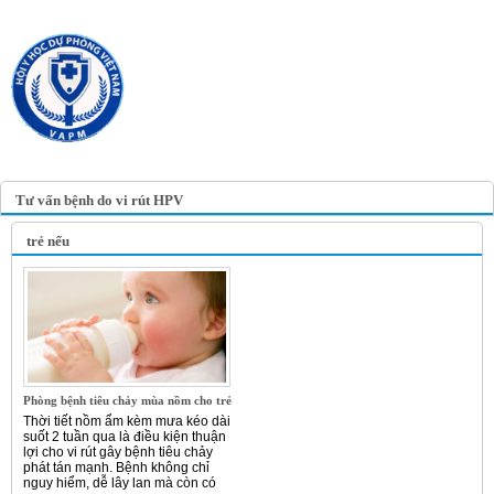
TRANG TIN ĐIỆN TỬ
HỘI Y HỌC DỰ PHÒNG
VIỆT NAM
VIETNAM ASSOCIATION OF
PREVENTIVE MEDICINE
Tư vấn bệnh do vi rút HPV
trẻ nếu
Phòng bệnh tiêu chảy mùa nồm cho trẻ
Thời tiết nồm ẩm kèm mưa kéo dài
suốt 2 tuần qua là điều kiện thuận
lợi cho vi rút gây bệnh tiêu chảy
phát tán mạnh. Bệnh không chỉ
nguy hiểm, dễ lây lan mà còn có