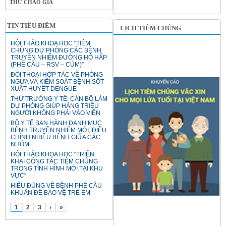
THƯ CHÀO GIÁ
TIN TIÊU ĐIỂM
LỊCH TIÊM CHỦNG
HỘI THẢO KHOA HỌC “TIÊM
CHỦNG DỰ PHÒNG CÁC BỆNH
TRUYỀN NHIỄM ĐƯỜNG HÔ HẤP
(PHẾ CẦU – RSV – CÚM)”
ĐỐI THOẠI HỢP TÁC VỀ PHÒNG
NGỪA VÀ KIỂM SOÁT BỆNH SỐT
XUẤT HUYẾT DENGUE
THỨ TRƯỞNG Y TẾ: CÁN BỘ LÀM
DỰ PHÒNG GIÚP HÀNG TRIỆU
NGƯỜI KHÔNG PHẢI VÀO VIỆN
BỘ Y TẾ BAN HÀNH DANH MỤC
BỆNH TRUYỀN NHIỄM MỚI, ĐIỀU
CHỈNH NHIỀU BỆNH GIỮA CÁC
NHÓM
HỘI THẢO KHOA HỌC “TRIỂN
KHAI CÔNG TÁC TIÊM CHỦNG
TRONG TÌNH HÌNH MỚI TẠI KHU
VỰC”
HIỂU ĐÚNG VỀ BỆNH PHẾ CẦU
KHUẨN ĐỂ BẢO VỆ TRẺ EM
1
2
3
›
»