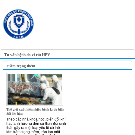
TRANG TIN ĐIỆN TỬ
HỘI Y HỌC DỰ PHÒNG
VIỆT NAM
VIETNAM ASSOCIATION OF
PREVENTIVE MEDICINE
Tư vấn bệnh do vi rút HPV
trầm trọng thêm
Thế giới xuất hiện nhiều bệnh lạ do biến
đổi khí hậu
Theo các nhà khoa học, biến đổi khí
hậu ảnh hưởng đến sự thay đổi sinh
thái, gây ra một loạt yếu tố có thể
làm trầm trọng thêm, tràn lan một