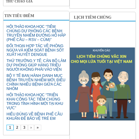
THƯ CHÀO GIÁ
TIN TIÊU ĐIỂM
LỊCH TIÊM CHỦNG
HỘI THẢO KHOA HỌC “TIÊM
CHỦNG DỰ PHÒNG CÁC BỆNH
TRUYỀN NHIỄM ĐƯỜNG HÔ HẤP
(PHẾ CẦU – RSV – CÚM)”
ĐỐI THOẠI HỢP TÁC VỀ PHÒNG
NGỪA VÀ KIỂM SOÁT BỆNH SỐT
XUẤT HUYẾT DENGUE
THỨ TRƯỞNG Y TẾ: CÁN BỘ LÀM
DỰ PHÒNG GIÚP HÀNG TRIỆU
NGƯỜI KHÔNG PHẢI VÀO VIỆN
BỘ Y TẾ BAN HÀNH DANH MỤC
BỆNH TRUYỀN NHIỄM MỚI, ĐIỀU
CHỈNH NHIỀU BỆNH GIỮA CÁC
NHÓM
HỘI THẢO KHOA HỌC “TRIỂN
KHAI CÔNG TÁC TIÊM CHỦNG
TRONG TÌNH HÌNH MỚI TẠI KHU
VỰC”
HIỂU ĐÚNG VỀ BỆNH PHẾ CẦU
KHUẨN ĐỂ BẢO VỆ TRẺ EM
1
2
3
›
»