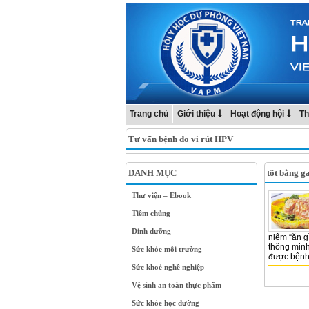
Trang chủ
Giới thiệu
Hoạt động hội
Th
Tư vấn bệnh do vi rút HPV
DANH MỤC
tốt bằng g
Thư viện – Ebook
Tiêm chủng
Dinh dưỡng
niệm “ăn gì
thông minh
Sức khỏe môi trường
được bệnh 
Sức khoẻ nghề nghiệp
Vệ sinh an toàn thực phẩm
Sức khỏe học đường