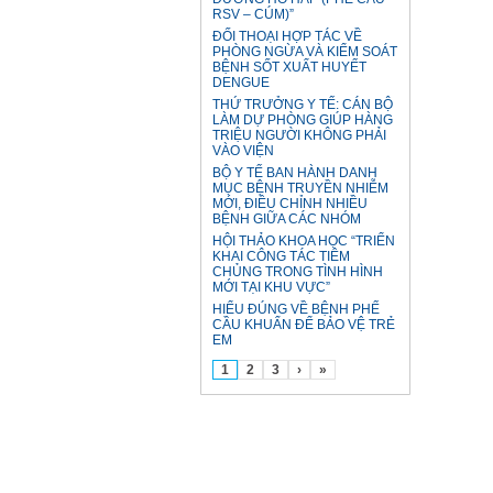
RSV – CÚM)”
ĐỐI THOẠI HỢP TÁC VỀ
PHÒNG NGỪA VÀ KIỂM SOÁT
BỆNH SỐT XUẤT HUYẾT
DENGUE
THỨ TRƯỞNG Y TẾ: CÁN BỘ
LÀM DỰ PHÒNG GIÚP HÀNG
TRIỆU NGƯỜI KHÔNG PHẢI
VÀO VIỆN
BỘ Y TẾ BAN HÀNH DANH
MỤC BỆNH TRUYỀN NHIỄM
MỚI, ĐIỀU CHỈNH NHIỀU
BỆNH GIỮA CÁC NHÓM
HỘI THẢO KHOA HỌC “TRIỂN
KHAI CÔNG TÁC TIÊM
CHỦNG TRONG TÌNH HÌNH
MỚI TẠI KHU VỰC”
HIỂU ĐÚNG VỀ BỆNH PHẾ
CẦU KHUẨN ĐỂ BẢO VỆ TRẺ
EM
1
2
3
›
»