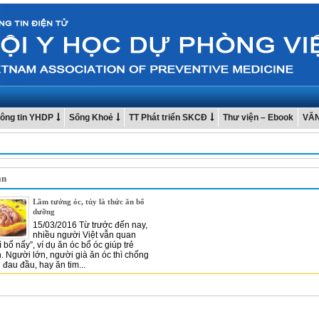
ông tin YHDP
Sống Khoẻ
TT Phát triển SKCĐ
Thư viện – Ebook
VĂ
an
Lầm tưởng óc, tủy là thức ăn bổ
dưỡng
15/03/2016 Từ trước đến nay,
nhiều người Việt vẫn quan
 bổ nấy”, ví dụ ăn óc bổ óc giúp trẻ
. Người lớn, người già ăn óc thì chống
đau đầu, hay ăn tim...