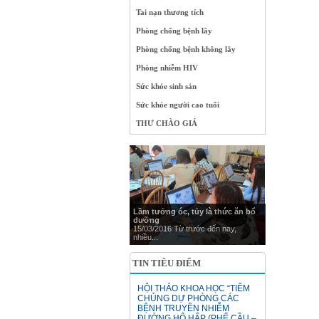
Tai nạn thương tích
Phòng chống bệnh lây
Phòng chống bệnh không lây
Phòng nhiễm HIV
Sức khỏe sinh sản
Sức khỏe người cao tuổi
THƯ CHÀO GIÁ
Lầm tưởng óc, tủy là thức ăn bổ
dưỡng
15/03/2016 Từ trước đến nay,
nhiều...
TIN TIÊU ĐIỂM
HỘI THẢO KHOA HỌC “TIÊM
CHỦNG DỰ PHÒNG CÁC
BỆNH TRUYỀN NHIỄM
ĐƯỜNG HÔ HẤP (PHẾ CẦU –