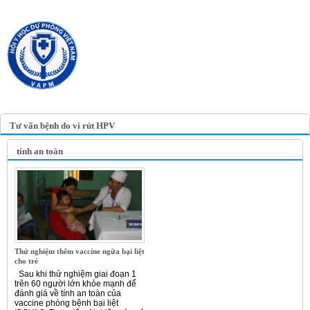
TRANG TIN ĐIỆN TỬ
HỘI Y HỌC DỰ PHÒNG
VIỆT NAM
VIETNAM ASSOCIATION OF
PREVENTIVE MEDICINE
Tư vấn bệnh do vi rút HPV
tính an toàn
Thử nghiệm thêm vaccine ngừa bại liệt
cho trẻ
Sau khi thử nghiệm giai đoạn 1
trên 60 người lớn khỏe mạnh để
đánh giá về tính an toàn của
vaccine phòng bệnh bại liệt