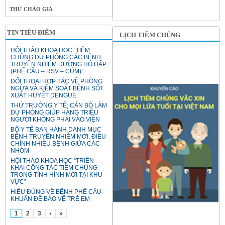
THƯ CHÀO GIÁ
TIN TIÊU ĐIỂM
LỊCH TIÊM CHỦNG
HỘI THẢO KHOA HỌC “TIÊM
CHỦNG DỰ PHÒNG CÁC BỆNH
TRUYỀN NHIỄM ĐƯỜNG HÔ HẤP
(PHẾ CẦU – RSV – CÚM)”
ĐỐI THOẠI HỢP TÁC VỀ PHÒNG
NGỪA VÀ KIỂM SOÁT BỆNH SỐT
XUẤT HUYẾT DENGUE
THỨ TRƯỞNG Y TẾ: CÁN BỘ LÀM
DỰ PHÒNG GIÚP HÀNG TRIỆU
NGƯỜI KHÔNG PHẢI VÀO VIỆN
BỘ Y TẾ BAN HÀNH DANH MỤC
BỆNH TRUYỀN NHIỄM MỚI, ĐIỀU
CHỈNH NHIỀU BỆNH GIỮA CÁC
NHÓM
HỘI THẢO KHOA HỌC “TRIỂN
KHAI CÔNG TÁC TIÊM CHỦNG
TRONG TÌNH HÌNH MỚI TẠI KHU
VỰC”
HIỂU ĐÚNG VỀ BỆNH PHẾ CẦU
KHUẨN ĐỂ BẢO VỆ TRẺ EM
1
2
3
›
»