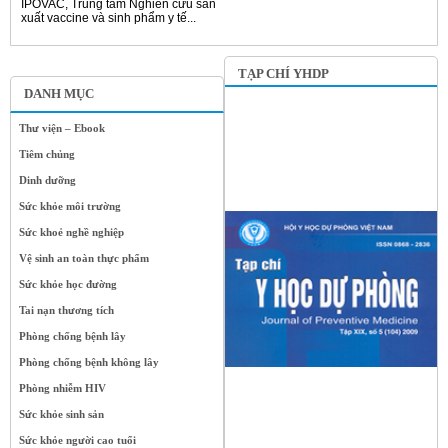
IPOVAC, Trung tâm Nghiên cứu sản
xuất vaccine và sinh phẩm y tế...
TẠP CHÍ YHDP
DANH MỤC
Thư viện – Ebook
Tiêm chủng
Dinh dưỡng
Sức khỏe môi trường
Sức khoẻ nghề nghiệp
Vệ sinh an toàn thực phẩm
Sức khỏe học đường
Tai nạn thương tích
Phòng chống bệnh lây
Phòng chống bệnh không lây
Phòng nhiễm HIV
Sức khỏe sinh sản
Sức khỏe người cao tuổi