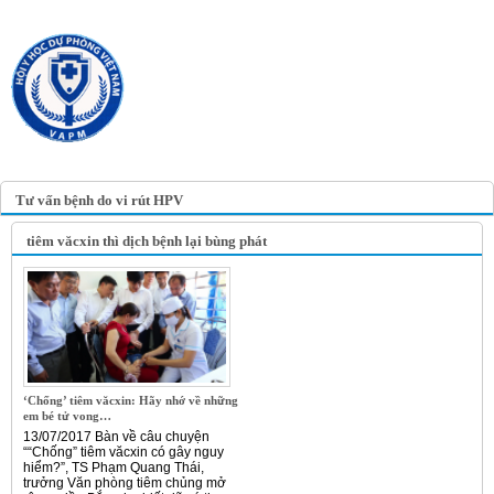
TRANG TIN ĐIỆN TỬ
HỘI Y HỌC DỰ PHÒNG
VIỆT NAM
VIETNAM ASSOCIATION OF
PREVENTIVE MEDICINE
Tư vấn bệnh do vi rút HPV
tiêm văcxin thì dịch bệnh lại bùng phát
‘Chống’ tiêm văcxin: Hãy nhớ về những
em bé tử vong…
13/07/2017 Bàn về câu chuyện
““Chống” tiêm văcxin có gây nguy
hiểm?”, TS Phạm Quang Thái,
trưởng Văn phòng tiêm chủng mở