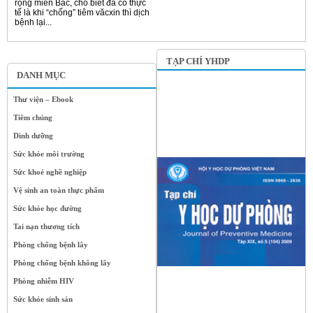
rộng miền Bắc, cho biết đã có thực
tế là khi “chống” tiêm văcxin thì dịch
bệnh lại...
TẠP CHÍ YHDP
DANH MỤC
Thư viện – Ebook
Tiêm chủng
Dinh dưỡng
Sức khỏe môi trường
Sức khoẻ nghề nghiệp
Vệ sinh an toàn thực phẩm
Sức khỏe học đường
Tai nạn thương tích
Phòng chống bệnh lây
Phòng chống bệnh không lây
Phòng nhiễm HIV
Sức khỏe sinh sản