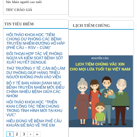
Sức khỏe người cao tuổi
THƯ CHÀO GIÁ
TIN TIÊU ĐIỂM
LỊCH TIÊM CHỦNG
HỘI THẢO KHOA HỌC “TIÊM
CHỦNG DỰ PHÒNG CÁC BỆNH
TRUYỀN NHIỄM ĐƯỜNG HÔ HẤP
(PHẾ CẦU – RSV – CÚM)”
ĐỐI THOẠI HỢP TÁC VỀ PHÒNG
NGỪA VÀ KIỂM SOÁT BỆNH SỐT
XUẤT HUYẾT DENGUE
THỨ TRƯỞNG Y TẾ: CÁN BỘ LÀM
DỰ PHÒNG GIÚP HÀNG TRIỆU
NGƯỜI KHÔNG PHẢI VÀO VIỆN
BỘ Y TẾ BAN HÀNH DANH MỤC
BỆNH TRUYỀN NHIỄM MỚI, ĐIỀU
CHỈNH NHIỀU BỆNH GIỮA CÁC
NHÓM
HỘI THẢO KHOA HỌC “TRIỂN
KHAI CÔNG TÁC TIÊM CHỦNG
TRONG TÌNH HÌNH MỚI TẠI KHU
VỰC”
HIỂU ĐÚNG VỀ BỆNH PHẾ CẦU
KHUẨN ĐỂ BẢO VỆ TRẺ EM
1
2
3
›
»