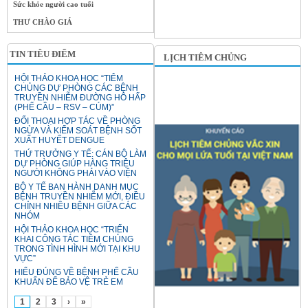
Sức khỏe người cao tuổi
THƯ CHÀO GIÁ
TIN TIÊU ĐIỂM
LỊCH TIÊM CHỦNG
HỘI THẢO KHOA HỌC “TIÊM
CHỦNG DỰ PHÒNG CÁC BỆNH
TRUYỀN NHIỄM ĐƯỜNG HÔ HẤP
(PHẾ CẦU – RSV – CÚM)”
ĐỐI THOẠI HỢP TÁC VỀ PHÒNG
NGỪA VÀ KIỂM SOÁT BỆNH SỐT
XUẤT HUYẾT DENGUE
THỨ TRƯỞNG Y TẾ: CÁN BỘ LÀM
DỰ PHÒNG GIÚP HÀNG TRIỆU
NGƯỜI KHÔNG PHẢI VÀO VIỆN
BỘ Y TẾ BAN HÀNH DANH MỤC
BỆNH TRUYỀN NHIỄM MỚI, ĐIỀU
CHỈNH NHIỀU BỆNH GIỮA CÁC
NHÓM
HỘI THẢO KHOA HỌC “TRIỂN
KHAI CÔNG TÁC TIÊM CHỦNG
TRONG TÌNH HÌNH MỚI TẠI KHU
VỰC”
HIỂU ĐÚNG VỀ BỆNH PHẾ CẦU
KHUẨN ĐỂ BẢO VỆ TRẺ EM
1
2
3
›
»