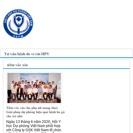
TRANG TIN ĐIỆN TỬ
HỘI Y HỌC DỰ PHÒNG
VIỆT NAM
VIETNAM ASSOCIATION OF
PREVENTIVE MEDICINE
Tư vấn bệnh do vi rút HPV
tiêm vắc xin
Tiêm vắc xin cho phụ nữ mang thai:
Giải pháp dự phòng hiệu quả bệnh ho gà
cho trẻ nhỏ
Ngày 13 tháng 6 năm 2020, Hội Y
học Dự phòng Việt Nam phối hợp
với Công ty GSK Việt Nam tổ chức