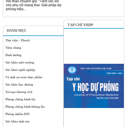
Hội thảo chuyên gia: “Tiêm vắc xin
cho phụ nữ mang thai: Giải pháp dự
phòng hiệu...
TẠP CHÍ YHDP
DANH MỤC
Thư viện – Ebook
Tiêm chủng
Dinh dưỡng
Sức khỏe môi trường
Sức khoẻ nghề nghiệp
Vệ sinh an toàn thực phẩm
Sức khỏe học đường
Tai nạn thương tích
Phòng chống bệnh lây
Phòng chống bệnh không lây
Phòng nhiễm HIV
Sức khỏe sinh sản