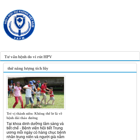
TRANG TIN ĐIỆN TỬ
HỘI Y HỌC DỰ PHÒNG
VIỆT NAM
VIETNAM ASSOCIATION OF
PREVENTIVE MEDICINE
Tư vấn bệnh do vi rút HPV
thứ năng lượng tích lũy
Trẻ vị thành niên: Không thể lơ là về
bệnh đái tháo đường
Tại khoa dinh dưỡng lâm sàng và
tiết chế - Bệnh viện Nội tiết Trung
ương mỗi ngày có hàng chục bệnh
nhân trung niên và người già nằm