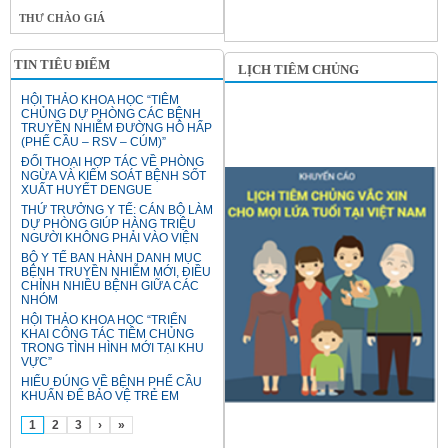
THƯ CHÀO GIÁ
TIN TIÊU ĐIỂM
LỊCH TIÊM CHỦNG
HỘI THẢO KHOA HỌC “TIÊM
CHỦNG DỰ PHÒNG CÁC BỆNH
TRUYỀN NHIỄM ĐƯỜNG HÔ HẤP
(PHẾ CẦU – RSV – CÚM)”
ĐỐI THOẠI HỢP TÁC VỀ PHÒNG
NGỪA VÀ KIỂM SOÁT BỆNH SỐT
XUẤT HUYẾT DENGUE
THỨ TRƯỞNG Y TẾ: CÁN BỘ LÀM
DỰ PHÒNG GIÚP HÀNG TRIỆU
NGƯỜI KHÔNG PHẢI VÀO VIỆN
BỘ Y TẾ BAN HÀNH DANH MỤC
BỆNH TRUYỀN NHIỄM MỚI, ĐIỀU
CHỈNH NHIỀU BỆNH GIỮA CÁC
NHÓM
HỘI THẢO KHOA HỌC “TRIỂN
KHAI CÔNG TÁC TIÊM CHỦNG
TRONG TÌNH HÌNH MỚI TẠI KHU
VỰC”
HIỂU ĐÚNG VỀ BỆNH PHẾ CẦU
KHUẨN ĐỂ BẢO VỆ TRẺ EM
1
2
3
›
»