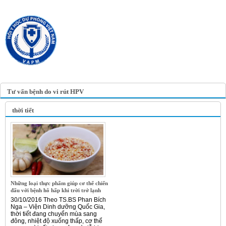
TRANG TIN ĐIỆN TỬ
HỘI Y HỌC DỰ PHÒNG
VIỆT NAM
VIETNAM ASSOCIATION OF
PREVENTIVE MEDICINE
Tư vấn bệnh do vi rút HPV
thời tiết
Những loại thực phẩm giúp cơ thể chiến
đấu với bệnh hô hấp khi trời trở lạnh
30/10/2016 Theo TS.BS Phan Bích
Nga – Viện Dinh dưỡng Quốc Gia,
thời tiết đang chuyển mùa sang
đông, nhiệt độ xuống thấp, cơ thể