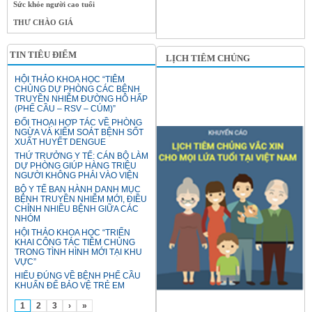
Sức khỏe người cao tuổi
THƯ CHÀO GIÁ
TIN TIÊU ĐIỂM
LỊCH TIÊM CHỦNG
HỘI THẢO KHOA HỌC “TIÊM
CHỦNG DỰ PHÒNG CÁC BỆNH
TRUYỀN NHIỄM ĐƯỜNG HÔ HẤP
(PHẾ CẦU – RSV – CÚM)”
ĐỐI THOẠI HỢP TÁC VỀ PHÒNG
NGỪA VÀ KIỂM SOÁT BỆNH SỐT
XUẤT HUYẾT DENGUE
THỨ TRƯỞNG Y TẾ: CÁN BỘ LÀM
DỰ PHÒNG GIÚP HÀNG TRIỆU
NGƯỜI KHÔNG PHẢI VÀO VIỆN
BỘ Y TẾ BAN HÀNH DANH MỤC
BỆNH TRUYỀN NHIỄM MỚI, ĐIỀU
CHỈNH NHIỀU BỆNH GIỮA CÁC
NHÓM
HỘI THẢO KHOA HỌC “TRIỂN
KHAI CÔNG TÁC TIÊM CHỦNG
TRONG TÌNH HÌNH MỚI TẠI KHU
VỰC”
HIỂU ĐÚNG VỀ BỆNH PHẾ CẦU
KHUẨN ĐỂ BẢO VỆ TRẺ EM
1
2
3
›
»