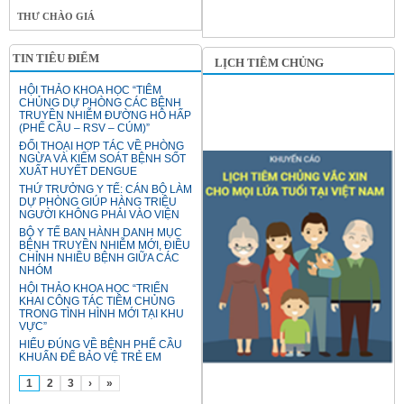
THƯ CHÀO GIÁ
TIN TIÊU ĐIỂM
LỊCH TIÊM CHỦNG
HỘI THẢO KHOA HỌC “TIÊM
CHỦNG DỰ PHÒNG CÁC BỆNH
TRUYỀN NHIỄM ĐƯỜNG HÔ HẤP
(PHẾ CẦU – RSV – CÚM)”
ĐỐI THOẠI HỢP TÁC VỀ PHÒNG
NGỪA VÀ KIỂM SOÁT BỆNH SỐT
XUẤT HUYẾT DENGUE
THỨ TRƯỞNG Y TẾ: CÁN BỘ LÀM
DỰ PHÒNG GIÚP HÀNG TRIỆU
NGƯỜI KHÔNG PHẢI VÀO VIỆN
BỘ Y TẾ BAN HÀNH DANH MỤC
BỆNH TRUYỀN NHIỄM MỚI, ĐIỀU
CHỈNH NHIỀU BỆNH GIỮA CÁC
NHÓM
HỘI THẢO KHOA HỌC “TRIỂN
KHAI CÔNG TÁC TIÊM CHỦNG
TRONG TÌNH HÌNH MỚI TẠI KHU
VỰC”
HIỂU ĐÚNG VỀ BỆNH PHẾ CẦU
KHUẨN ĐỂ BẢO VỆ TRẺ EM
1
2
3
›
»