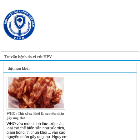
TRANG TIN ĐIỆN TỬ
HỘI Y HỌC DỰ PHÒNG
VIỆT NAM
VIETNAM ASSOCIATION OF
PREVENTIVE MEDICINE
Tư vấn bệnh do vi rút HPV
thịt hun khói
WHO: Thịt xông khói là nguyên nhân
gây ung thư
WHO vừa mới chính thức xếp các
loại thịt chế biến sẵn như xúc xích,
giăm bông, thịt hun khói ... vào các
nguyên nhân gây ung thư. Nguy cơ