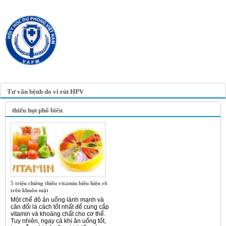
TRANG TIN ĐIỆN TỬ
HỘI Y HỌC DỰ PHÒNG
VIỆT NAM
VIETNAM ASSOCIATION OF
PREVENTIVE MEDICINE
Tư vấn bệnh do vi rút HPV
thiếu hụt phổ biến
5 triệu chứng thiếu vitamin biểu hiện rõ
trên khuôn mặt
Một chế độ ăn uống lành mạnh và
cân đối là cách tốt nhất để cung cấp
vitamin và khoáng chất cho cơ thể.
Tuy nhiên, ngay cả khi ăn uống tốt,