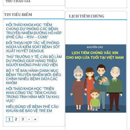
THƯ CHÀO GIÁ
TIN TIÊU ĐIỂM
LỊCH TIÊM CHỦNG
HỘI THẢO KHOA HỌC “TIÊM
CHỦNG DỰ PHÒNG CÁC BỆNH
TRUYỀN NHIỄM ĐƯỜNG HÔ HẤP
(PHẾ CẦU – RSV – CÚM)”
ĐỐI THOẠI HỢP TÁC VỀ PHÒNG
NGỪA VÀ KIỂM SOÁT BỆNH SỐT
XUẤT HUYẾT DENGUE
THỨ TRƯỞNG Y TẾ: CÁN BỘ LÀM
DỰ PHÒNG GIÚP HÀNG TRIỆU
NGƯỜI KHÔNG PHẢI VÀO VIỆN
BỘ Y TẾ BAN HÀNH DANH MỤC
BỆNH TRUYỀN NHIỄM MỚI, ĐIỀU
CHỈNH NHIỀU BỆNH GIỮA CÁC
NHÓM
HỘI THẢO KHOA HỌC “TRIỂN
KHAI CÔNG TÁC TIÊM CHỦNG
TRONG TÌNH HÌNH MỚI TẠI KHU
VỰC”
HIỂU ĐÚNG VỀ BỆNH PHẾ CẦU
KHUẨN ĐỂ BẢO VỆ TRẺ EM
1
2
3
›
»