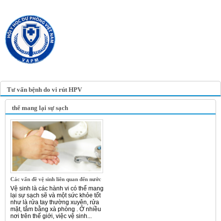
TRANG TIN ĐIỆN TỬ
HỘI Y HỌC DỰ PHÒNG
VIỆT NAM
VIETNAM ASSOCIATION OF
PREVENTIVE MEDICINE
Tư vấn bệnh do vi rút HPV
thể mang lại sự sạch
Các vấn đề vệ sinh liên quan đến nước
Vệ sinh là các hành vi có thể mang
lại sự sạch sẽ và một sức khỏe tốt
như là rửa tay thường xuyên, rửa
mặt, tắm bằng xà phòng . Ở nhiều
nơi trên thế giới, việc vệ sinh...