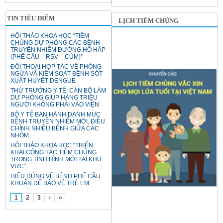
TIN TIÊU ĐIỂM
LỊCH TIÊM CHỦNG
HỘI THẢO KHOA HỌC “TIÊM
CHỦNG DỰ PHÒNG CÁC BỆNH
TRUYỀN NHIỄM ĐƯỜNG HÔ HẤP
(PHẾ CẦU – RSV – CÚM)”
ĐỐI THOẠI HỢP TÁC VỀ PHÒNG
NGỪA VÀ KIỂM SOÁT BỆNH SỐT
XUẤT HUYẾT DENGUE
THỨ TRƯỞNG Y TẾ: CÁN BỘ LÀM
DỰ PHÒNG GIÚP HÀNG TRIỆU
NGƯỜI KHÔNG PHẢI VÀO VIỆN
BỘ Y TẾ BAN HÀNH DANH MỤC
BỆNH TRUYỀN NHIỄM MỚI, ĐIỀU
CHỈNH NHIỀU BỆNH GIỮA CÁC
NHÓM
HỘI THẢO KHOA HỌC “TRIỂN
KHAI CÔNG TÁC TIÊM CHỦNG
TRONG TÌNH HÌNH MỚI TẠI KHU
VỰC”
HIỂU ĐÚNG VỀ BỆNH PHẾ CẦU
KHUẨN ĐỂ BẢO VỆ TRẺ EM
1
2
3
›
»