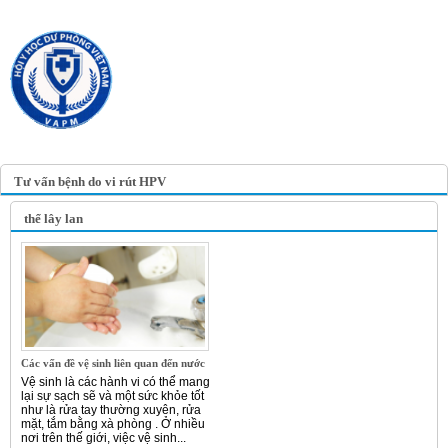
TRANG TIN ĐIỆN TỬ
HỘI Y HỌC DỰ PHÒNG
VIỆT NAM
VIETNAM ASSOCIATION OF
PREVENTIVE MEDICINE
Tư vấn bệnh do vi rút HPV
thể lây lan
Các vấn đề vệ sinh liên quan đến nước
Vệ sinh là các hành vi có thể mang
lại sự sạch sẽ và một sức khỏe tốt
như là rửa tay thường xuyên, rửa
mặt, tắm bằng xà phòng . Ở nhiều
nơi trên thế giới, việc vệ sinh...