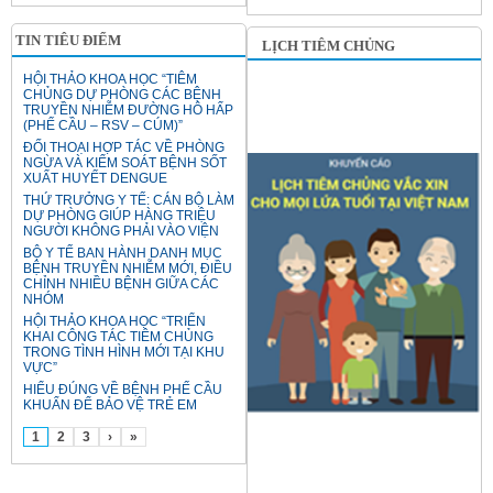
TIN TIÊU ĐIỂM
LỊCH TIÊM CHỦNG
HỘI THẢO KHOA HỌC “TIÊM
CHỦNG DỰ PHÒNG CÁC BỆNH
TRUYỀN NHIỄM ĐƯỜNG HÔ HẤP
(PHẾ CẦU – RSV – CÚM)”
ĐỐI THOẠI HỢP TÁC VỀ PHÒNG
NGỪA VÀ KIỂM SOÁT BỆNH SỐT
XUẤT HUYẾT DENGUE
THỨ TRƯỞNG Y TẾ: CÁN BỘ LÀM
DỰ PHÒNG GIÚP HÀNG TRIỆU
NGƯỜI KHÔNG PHẢI VÀO VIỆN
BỘ Y TẾ BAN HÀNH DANH MỤC
BỆNH TRUYỀN NHIỄM MỚI, ĐIỀU
CHỈNH NHIỀU BỆNH GIỮA CÁC
NHÓM
HỘI THẢO KHOA HỌC “TRIỂN
KHAI CÔNG TÁC TIÊM CHỦNG
TRONG TÌNH HÌNH MỚI TẠI KHU
VỰC”
HIỂU ĐÚNG VỀ BỆNH PHẾ CẦU
KHUẨN ĐỂ BẢO VỆ TRẺ EM
1
2
3
›
»