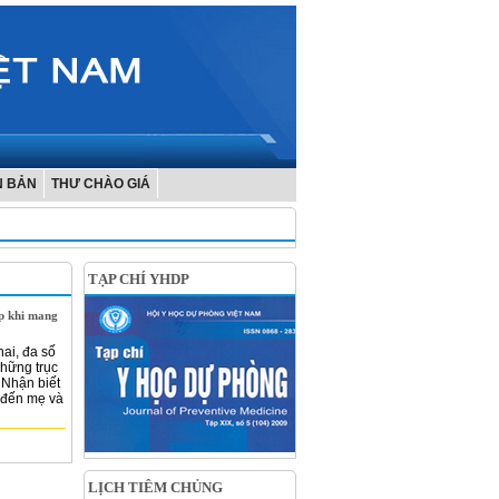
N BẢN
THƯ CHÀO GIÁ
TẠP CHÍ YHDP
p khi mang
hai, đa số
những trục
 Nhận biết
 đến mẹ và
LỊCH TIÊM CHỦNG