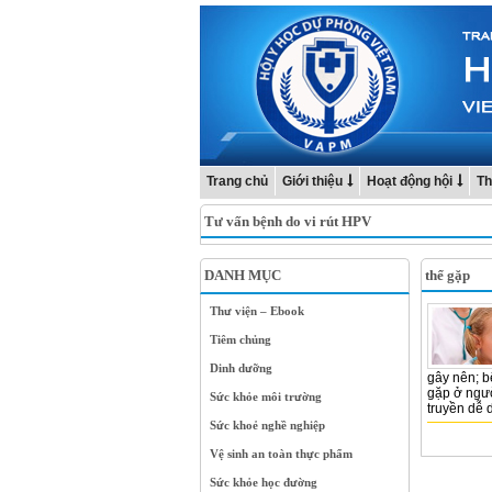
Trang chủ
Giới thiệu
Hoạt động hội
Th
Tư vấn bệnh do vi rút HPV
DANH MỤC
thể gặp
Thư viện – Ebook
Tiêm chủng
Dinh dưỡng
gây nên; b
gặp ở ngườ
Sức khỏe môi trường
truyền dễ 
Sức khoẻ nghề nghiệp
Vệ sinh an toàn thực phẩm
Sức khỏe học đường