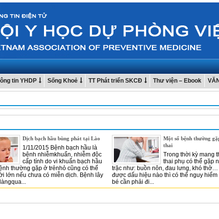
ông tin YHDP
Sống Khoẻ
TT Phát triển SKCĐ
Thư viện – Ebook
VĂ
Dịch bạch hầu bùng phát tại Lào
Một số bệnh thường gặ
thai
1/11/2015 Bệnh bạch hầu là
bệnh nhiễmkhuẩn, nhiễm độc
Trong thời kỳ mang t
cấp tính do vi khuẩn bạch hầu
thai phụ có thể gặp 
ệnh thường gặp ở trẻnhỏ cũng có thể
trặc như: buồn nôn, đau lưng, khó thở…
i lớn nếu chưa có miễn dịch. Bệnh lây
được dấu hiệu nào thì có thể nguy hiểm
dàngqua...
bé cần phải đi...