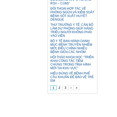
RSV – CÚM)”
ĐỐI THOẠI HỢP TÁC VỀ
PHÒNG NGỪA VÀ KIỂM SOÁT
BỆNH SỐT XUẤT HUYẾT
DENGUE
THỨ TRƯỞNG Y TẾ: CÁN BỘ
LÀM DỰ PHÒNG GIÚP HÀNG
TRIỆU NGƯỜI KHÔNG PHẢI
VÀO VIỆN
BỘ Y TẾ BAN HÀNH DANH
MỤC BỆNH TRUYỀN NHIỄM
MỚI, ĐIỀU CHỈNH NHIỀU
BỆNH GIỮA CÁC NHÓM
HỘI THẢO KHOA HỌC “TRIỂN
KHAI CÔNG TÁC TIÊM
CHỦNG TRONG TÌNH HÌNH
MỚI TẠI KHU VỰC”
HIỂU ĐÚNG VỀ BỆNH PHẾ
CẦU KHUẨN ĐỂ BẢO VỆ TRẺ
EM
1
2
3
›
»