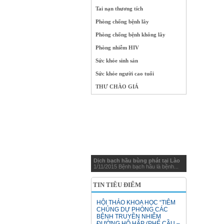
Tai nạn thương tích
Phòng chống bệnh lây
Phòng chống bệnh không lây
Phòng nhiễm HIV
Sức khỏe sinh sản
Sức khỏe người cao tuổi
THƯ CHÀO GIÁ
Dịch bạch hầu bùng phát tại Lào
1/11/2015 Bệnh bạch hầu là bệnh...
TIN TIÊU ĐIỂM
HỘI THẢO KHOA HỌC “TIÊM
CHỦNG DỰ PHÒNG CÁC
BỆNH TRUYỀN NHIỄM
ĐƯỜNG HÔ HẤP (PHẾ CẦU –