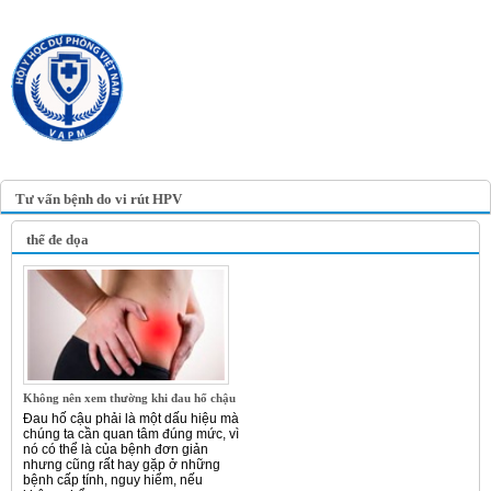
TRANG TIN ĐIỆN TỬ
HỘI Y HỌC DỰ PHÒNG
VIỆT NAM
VIETNAM ASSOCIATION OF
PREVENTIVE MEDICINE
Tư vấn bệnh do vi rút HPV
thể đe dọa
Không nên xem thường khi đau hố chậu
Đau hố cậu phải là một dấu hiệu mà
chúng ta cần quan tâm đúng mức, vì
nó có thể là của bệnh đơn giản
nhưng cũng rất hay gặp ở những
bệnh cấp tính, nguy hiểm, nếu