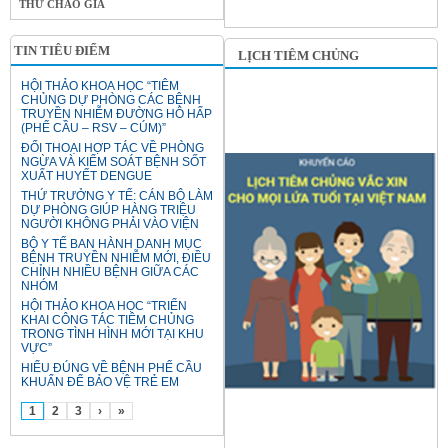
THƯ CHÀO GIÁ
TIN TIÊU ĐIỂM
LỊCH TIÊM CHỦNG
HỘI THẢO KHOA HỌC “TIÊM
CHỦNG DỰ PHÒNG CÁC BỆNH
TRUYỀN NHIỄM ĐƯỜNG HÔ HẤP
(PHẾ CẦU – RSV – CÚM)”
ĐỐI THOẠI HỢP TÁC VỀ PHÒNG
NGỪA VÀ KIỂM SOÁT BỆNH SỐT
XUẤT HUYẾT DENGUE
THỨ TRƯỞNG Y TẾ: CÁN BỘ LÀM
DỰ PHÒNG GIÚP HÀNG TRIỆU
NGƯỜI KHÔNG PHẢI VÀO VIỆN
BỘ Y TẾ BAN HÀNH DANH MỤC
BỆNH TRUYỀN NHIỄM MỚI, ĐIỀU
CHỈNH NHIỀU BỆNH GIỮA CÁC
NHÓM
HỘI THẢO KHOA HỌC “TRIỂN
KHAI CÔNG TÁC TIÊM CHỦNG
TRONG TÌNH HÌNH MỚI TẠI KHU
VỰC”
HIỂU ĐÚNG VỀ BỆNH PHẾ CẦU
KHUẨN ĐỂ BẢO VỆ TRẺ EM
1
2
3
›
»