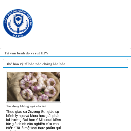
TRANG TIN ĐIỆN TỬ
HỘI Y HỌC DỰ PHÒNG
VIỆT NAM
VIETNAM ASSOCIATION OF
PREVENTIVE MEDICINE
Tư vấn bệnh do vi rút HPV
thể bảo vệ tế bào não chống lão hóa
Tác dụng không ngờ của tỏi
Theo giáo sư Zezong Gu, giáo sư
bệnh lý học và khoa học giải phẫu
tại trường Đại học Y Missouri kiêm
tác giả chính của nghiên cứu cho
biết: “Tỏi là một loại thực phẩm quí