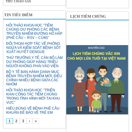
THƯ CHÀO GIÁ
TIN TIÊU ĐIỂM
LỊCH TIÊM CHỦNG
HỘI THẢO KHOA HỌC “TIÊM
CHỦNG DỰ PHÒNG CÁC BỆNH
TRUYỀN NHIỄM ĐƯỜNG HÔ HẤP
(PHẾ CẦU – RSV – CÚM)”
ĐỐI THOẠI HỢP TÁC VỀ PHÒNG
NGỪA VÀ KIỂM SOÁT BỆNH SỐT
XUẤT HUYẾT DENGUE
THỨ TRƯỞNG Y TẾ: CÁN BỘ LÀM
DỰ PHÒNG GIÚP HÀNG TRIỆU
NGƯỜI KHÔNG PHẢI VÀO VIỆN
BỘ Y TẾ BAN HÀNH DANH MỤC
BỆNH TRUYỀN NHIỄM MỚI, ĐIỀU
CHỈNH NHIỀU BỆNH GIỮA CÁC
NHÓM
HỘI THẢO KHOA HỌC “TRIỂN
KHAI CÔNG TÁC TIÊM CHỦNG
TRONG TÌNH HÌNH MỚI TẠI KHU
VỰC”
HIỂU ĐÚNG VỀ BỆNH PHẾ CẦU
KHUẨN ĐỂ BẢO VỆ TRẺ EM
1
2
3
›
»