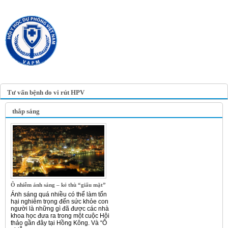
TRANG TIN ĐIỆN TỬ
HỘI Y HỌC DỰ PHÒNG
VIỆT NAM
VIETNAM ASSOCIATION OF
PREVENTIVE MEDICINE
Tư vấn bệnh do vi rút HPV
thắp sáng
Ô nhiễm ánh sáng – kẻ thù “giấu mặt”
Ánh sáng quá nhiều có thể làm tổn
hại nghiêm trọng đến sức khỏe con
người là những gì đã được các nhà
khoa học đưa ra trong một cuộc Hội
thảo gần đây tại Hồng Kông. Và “Ô