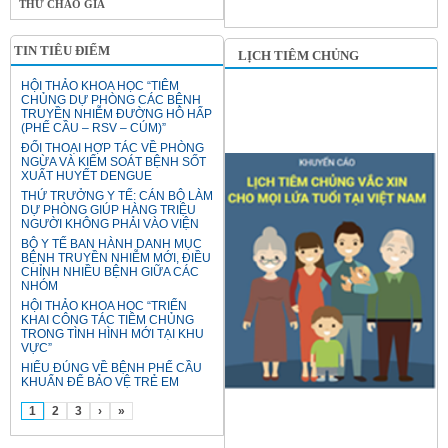
THƯ CHÀO GIÁ
TIN TIÊU ĐIỂM
LỊCH TIÊM CHỦNG
HỘI THẢO KHOA HỌC “TIÊM
CHỦNG DỰ PHÒNG CÁC BỆNH
TRUYỀN NHIỄM ĐƯỜNG HÔ HẤP
(PHẾ CẦU – RSV – CÚM)”
ĐỐI THOẠI HỢP TÁC VỀ PHÒNG
NGỪA VÀ KIỂM SOÁT BỆNH SỐT
XUẤT HUYẾT DENGUE
THỨ TRƯỞNG Y TẾ: CÁN BỘ LÀM
DỰ PHÒNG GIÚP HÀNG TRIỆU
NGƯỜI KHÔNG PHẢI VÀO VIỆN
BỘ Y TẾ BAN HÀNH DANH MỤC
BỆNH TRUYỀN NHIỄM MỚI, ĐIỀU
CHỈNH NHIỀU BỆNH GIỮA CÁC
NHÓM
HỘI THẢO KHOA HỌC “TRIỂN
KHAI CÔNG TÁC TIÊM CHỦNG
TRONG TÌNH HÌNH MỚI TẠI KHU
VỰC”
HIỂU ĐÚNG VỀ BỆNH PHẾ CẦU
KHUẨN ĐỂ BẢO VỆ TRẺ EM
1
2
3
›
»