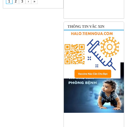
1
2
3
›
»
THÔNG TIN VẮC XIN