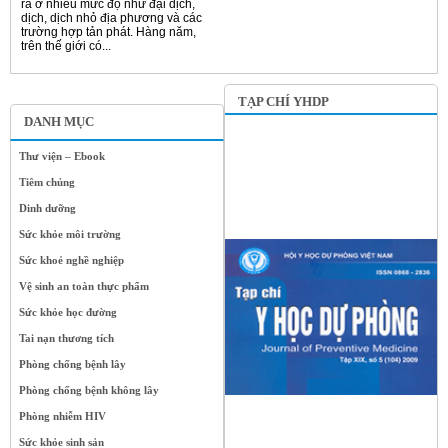
ra ở nhiều mức độ như đại dịch,
dịch, dịch nhỏ địa phương và các
trường hợp tản phát. Hàng năm,
trên thế giới có...
TẠP CHÍ YHDP
DANH MỤC
Thư viện – Ebook
Tiêm chủng
Dinh dưỡng
Sức khỏe môi trường
Sức khoẻ nghề nghiệp
Vệ sinh an toàn thực phẩm
Sức khỏe học đường
Tai nạn thương tích
Phòng chống bệnh lây
Phòng chống bệnh không lây
Phòng nhiễm HIV
Sức khỏe sinh sản