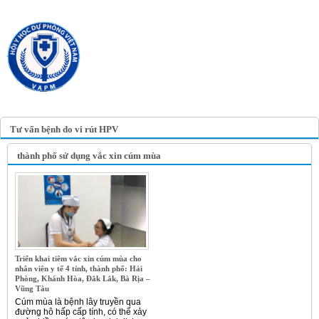
TRANG TIN ĐIỆN TỬ
HỘI Y HỌC DỰ PHÒNG
VIỆT NAM
VIETNAM ASSOCIATION OF
PREVENTIVE MEDICINE
Tư vấn bệnh do vi rút HPV
thành phố sử dụng vắc xin cúm mùa
Triển khai tiêm vắc xin cúm mùa cho
nhân viên y tế 4 tỉnh, thành phố: Hải
Phòng, Khánh Hòa, Đắk Lắk, Bà Rịa –
Vũng Tàu
Cúm mùa là bệnh lây truyền qua
đường hô hấp cấp tính, có thể xảy