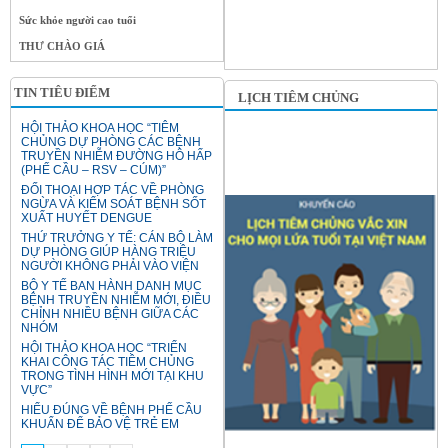
Sức khỏe người cao tuổi
THƯ CHÀO GIÁ
TIN TIÊU ĐIỂM
LỊCH TIÊM CHỦNG
HỘI THẢO KHOA HỌC “TIÊM
CHỦNG DỰ PHÒNG CÁC BỆNH
TRUYỀN NHIỄM ĐƯỜNG HÔ HẤP
(PHẾ CẦU – RSV – CÚM)”
ĐỐI THOẠI HỢP TÁC VỀ PHÒNG
NGỪA VÀ KIỂM SOÁT BỆNH SỐT
XUẤT HUYẾT DENGUE
THỨ TRƯỞNG Y TẾ: CÁN BỘ LÀM
DỰ PHÒNG GIÚP HÀNG TRIỆU
NGƯỜI KHÔNG PHẢI VÀO VIỆN
BỘ Y TẾ BAN HÀNH DANH MỤC
BỆNH TRUYỀN NHIỄM MỚI, ĐIỀU
CHỈNH NHIỀU BỆNH GIỮA CÁC
NHÓM
HỘI THẢO KHOA HỌC “TRIỂN
KHAI CÔNG TÁC TIÊM CHỦNG
TRONG TÌNH HÌNH MỚI TẠI KHU
VỰC”
HIỂU ĐÚNG VỀ BỆNH PHẾ CẦU
KHUẨN ĐỂ BẢO VỆ TRẺ EM