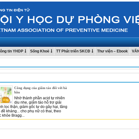
ông tin YHDP
Sống Khoẻ
TT Phát triển SKCĐ
Thư viện – Ebook
VĂ
Công dụng của giấm táo đối với bà
bầu
Nhờ thành phần acid tự nhiên
dịu nhẹ, giấm táo hỗ trợ giải
nh lọc thận, giảm gốc tự do gây hại, tăng
đề kháng... cho phụ nữ có thai, theo
c khỏe Bragg...