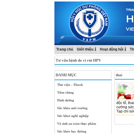
Trang chủ
Giới thiệu
Hoạt động hội
Th
Tư vấn bệnh do vi rút HPV
DANH MỤC
thai
Thư viện – Ebook
Tiêm chủng
Dinh dưỡng
độc tố, tha
cường sức 
Sức khỏe môi trường
Tạp chí sứ
Sức khoẻ nghề nghiệp
Vệ sinh an toàn thực phẩm
Sức khỏe học đường