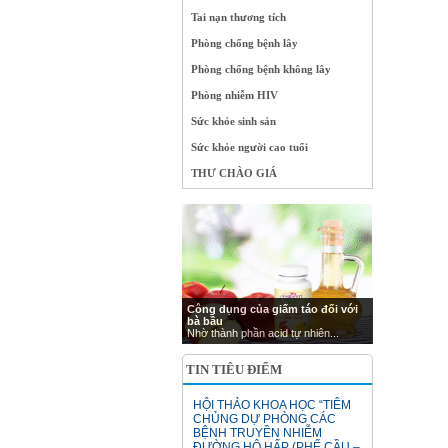
Tai nạn thương tích
Phòng chống bệnh lây
Phòng chống bệnh không lây
Phòng nhiễm HIV
Sức khỏe sinh sản
Sức khỏe người cao tuổi
THƯ CHÀO GIÁ
Công dụng của giấm táo đối với
bà bầu
Nhờ thành phần acid tự nhiên...
TIN TIÊU ĐIỂM
HỘI THẢO KHOA HỌC “TIÊM
CHỦNG DỰ PHÒNG CÁC
BỆNH TRUYỀN NHIỄM
ĐƯỜNG HÔ HẤP (PHẾ CẦU –