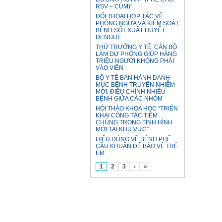
RSV – CÚM)”
ĐỐI THOẠI HỢP TÁC VỀ
PHÒNG NGỪA VÀ KIỂM SOÁT
BỆNH SỐT XUẤT HUYẾT
DENGUE
THỨ TRƯỞNG Y TẾ: CÁN BỘ
LÀM DỰ PHÒNG GIÚP HÀNG
TRIỆU NGƯỜI KHÔNG PHẢI
VÀO VIỆN
BỘ Y TẾ BAN HÀNH DANH
MỤC BỆNH TRUYỀN NHIỄM
MỚI, ĐIỀU CHỈNH NHIỀU
BỆNH GIỮA CÁC NHÓM
HỘI THẢO KHOA HỌC “TRIỂN
KHAI CÔNG TÁC TIÊM
CHỦNG TRONG TÌNH HÌNH
MỚI TẠI KHU VỰC”
HIỂU ĐÚNG VỀ BỆNH PHẾ
CẦU KHUẨN ĐỂ BẢO VỆ TRẺ
EM
1
2
3
›
»