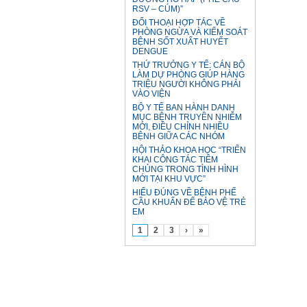
RSV – CÚM)”
ĐỐI THOẠI HỢP TÁC VỀ
PHÒNG NGỪA VÀ KIỂM SOÁT
BỆNH SỐT XUẤT HUYẾT
DENGUE
THỨ TRƯỞNG Y TẾ: CÁN BỘ
LÀM DỰ PHÒNG GIÚP HÀNG
TRIỆU NGƯỜI KHÔNG PHẢI
VÀO VIỆN
BỘ Y TẾ BAN HÀNH DANH
MỤC BỆNH TRUYỀN NHIỄM
MỚI, ĐIỀU CHỈNH NHIỀU
BỆNH GIỮA CÁC NHÓM
HỘI THẢO KHOA HỌC “TRIỂN
KHAI CÔNG TÁC TIÊM
CHỦNG TRONG TÌNH HÌNH
MỚI TẠI KHU VỰC”
HIỂU ĐÚNG VỀ BỆNH PHẾ
CẦU KHUẨN ĐỂ BẢO VỆ TRẺ
EM
1
2
3
›
»