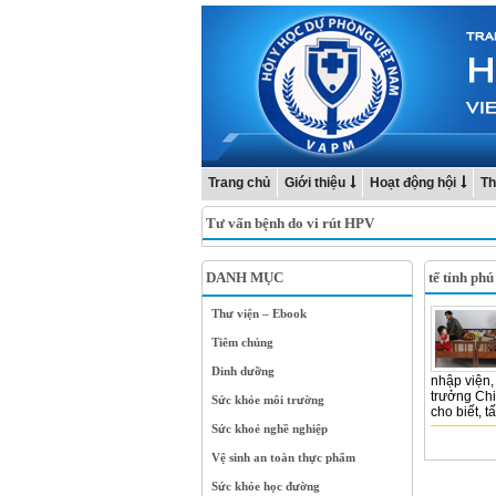
Trang chủ
Giới thiệu
Hoạt động hội
Th
Tư vấn bệnh do vi rút HPV
DANH MỤC
tế tỉnh phú
Thư viện – Ebook
Tiêm chủng
Dinh dưỡng
nhập viện,
trưởng Chi
Sức khỏe môi trường
cho biết, tấ
Sức khoẻ nghề nghiệp
Vệ sinh an toàn thực phẩm
Sức khỏe học đường