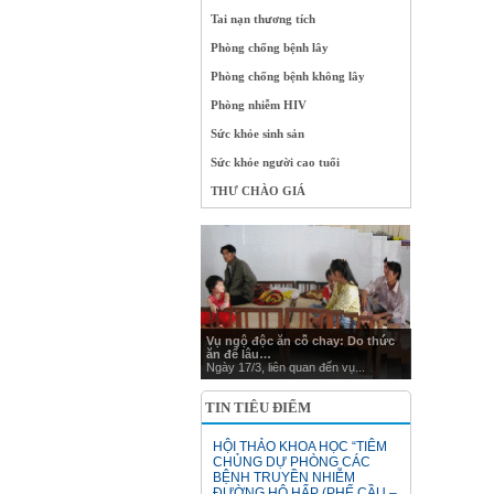
Tai nạn thương tích
Phòng chống bệnh lây
Phòng chống bệnh không lây
Phòng nhiễm HIV
Sức khỏe sinh sản
Sức khỏe người cao tuổi
THƯ CHÀO GIÁ
Vụ ngộ độc ăn cỗ chay: Do thức
ăn để lâu…
Ngày 17/3, liên quan đến vụ...
TIN TIÊU ĐIỂM
HỘI THẢO KHOA HỌC “TIÊM
CHỦNG DỰ PHÒNG CÁC
BỆNH TRUYỀN NHIỄM
ĐƯỜNG HÔ HẤP (PHẾ CẦU –