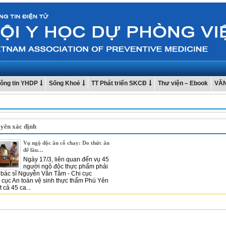
ông tin YHDP
Sống Khoẻ
TT Phát triển SKCĐ
Thư viện – Ebook
VĂ
 yên xác định
Vụ ngộ độc ăn cỗ chay: Do thức ăn
để lâu…
Ngày 17/3, liên quan đến vụ 45
người ngộ độc thực phẩm phải
 bác sĩ Nguyễn Văn Tâm - Chi cục
 cục An toàn vệ sinh thực thẩm Phú Yên
t cả 45 ca...