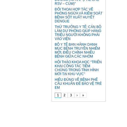
RSV – CÚM)”
ĐỐI THOẠI HỢP TÁC VỀ
PHÒNG NGỪA VÀ KIỂM SOÁT
BỆNH SỐT XUẤT HUYẾT
DENGUE
THỨ TRƯỞNG Y TẾ: CÁN BỘ
LÀM DỰ PHÒNG GIÚP HÀNG
TRIỆU NGƯỜI KHÔNG PHẢI
VÀO VIỆN
BỘ Y TẾ BAN HÀNH DANH
MỤC BỆNH TRUYỀN NHIỄM
MỚI, ĐIỀU CHỈNH NHIỀU
BỆNH GIỮA CÁC NHÓM
HỘI THẢO KHOA HỌC “TRIỂN
KHAI CÔNG TÁC TIÊM
CHỦNG TRONG TÌNH HÌNH
MỚI TẠI KHU VỰC”
HIỂU ĐÚNG VỀ BỆNH PHẾ
CẦU KHUẨN ĐỂ BẢO VỆ TRẺ
EM
1
2
3
›
»