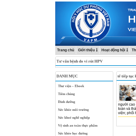
Trang chủ
Giới thiệu
Hoạt động hội
Th
Tư vấn bệnh do vi rút HPV
DANH MỤC
tế tiếp tục
Thư viện – Ebook
Tiêm chủng
Dinh dưỡng
người cao 
toàn và th
Sức khỏe môi trường
viện; phối 
Sức khoẻ nghề nghiệp
Vệ sinh an toàn thực phẩm
Sức khỏe học đường