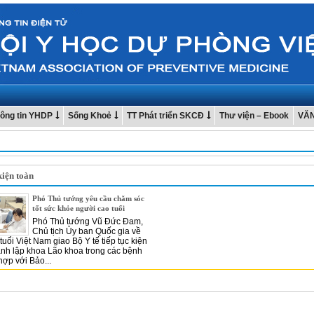
ông tin YHDP
Sống Khoẻ
TT Phát triển SKCĐ
Thư viện – Ebook
VĂ
 kiện toàn
Phó Thủ tướng yêu cầu chăm sóc
tốt sức khỏe người cao tuổi
Phó Thủ tướng Vũ Đức Đam,
Chủ tịch Ủy ban Quốc gia về
tuổi Việt Nam giao Bộ Y tế tiếp tục kiện
ành lập khoa Lão khoa trong các bệnh
hợp với Bảo...