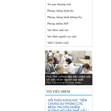
Tai nạn thương tích
Phòng chống bệnh lây
Phòng chống bệnh không lây
Phòng nhiễm HIV
Sức khỏe sinh sản
Sức khỏe người cao tuổi
THƯ CHÀO GIÁ
Phó Thủ tướng yêu cầu chăm sóc
tốt sức khỏe người cao tuổi
Phó Thủ tướng Vũ Đức Đam,...
TIN TIÊU ĐIỂM
HỘI THẢO KHOA HỌC “TIÊM
CHỦNG DỰ PHÒNG CÁC
BỆNH TRUYỀN NHIỄM
ĐƯỜNG HÔ HẤP (PHẾ CẦU –