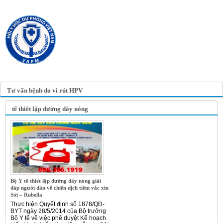
TRANG TIN ĐIỆN TỬ
HỘI Y HỌC DỰ PHÒNG
VIỆT NAM
VIETNAM ASSOCIATION OF
PREVENTIVE MEDICINE
Tư vấn bệnh do vi rút HPV
tế thiêt lập đường dây nóng
Bộ Y tế thiết lập đường dây nóng giải
đáp người dân về chiến dịch tiêm vắc xin
Sởi – Rubella
Thực hiện Quyết định số 1878/QĐ-
BYT ngày 28/5/2014 của Bộ trưởng
Bộ Y tế về việc phê duyệt Kế hoạch