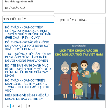
Sức khỏe người cao tuổi
THƯ CHÀO GIÁ
TIN TIÊU ĐIỂM
LỊCH TIÊM CHỦNG
HỘI THẢO KHOA HỌC “TIÊM
CHỦNG DỰ PHÒNG CÁC BỆNH
TRUYỀN NHIỄM ĐƯỜNG HÔ HẤP
(PHẾ CẦU – RSV – CÚM)”
ĐỐI THOẠI HỢP TÁC VỀ PHÒNG
NGỪA VÀ KIỂM SOÁT BỆNH SỐT
XUẤT HUYẾT DENGUE
THỨ TRƯỞNG Y TẾ: CÁN BỘ LÀM
DỰ PHÒNG GIÚP HÀNG TRIỆU
NGƯỜI KHÔNG PHẢI VÀO VIỆN
BỘ Y TẾ BAN HÀNH DANH MỤC
BỆNH TRUYỀN NHIỄM MỚI, ĐIỀU
CHỈNH NHIỀU BỆNH GIỮA CÁC
NHÓM
HỘI THẢO KHOA HỌC “TRIỂN
KHAI CÔNG TÁC TIÊM CHỦNG
TRONG TÌNH HÌNH MỚI TẠI KHU
VỰC”
HIỂU ĐÚNG VỀ BỆNH PHẾ CẦU
KHUẨN ĐỂ BẢO VỆ TRẺ EM
1
2
3
›
»