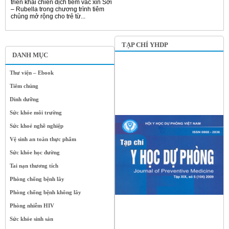
triển khai chiến dịch tiêm vắc xin Sởi
– Rubella trong chương trình tiêm
chủng mở rộng cho trẻ từ...
TẠP CHÍ YHDP
DANH MỤC
Thư viện – Ebook
Tiêm chủng
Dinh dưỡng
Sức khỏe môi trường
Sức khoẻ nghề nghiệp
Vệ sinh an toàn thực phẩm
Sức khỏe học đường
Tai nạn thương tích
Phòng chống bệnh lây
Phòng chống bệnh không lây
Phòng nhiễm HIV
Sức khỏe sinh sản