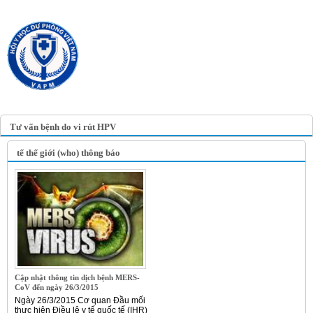
TRANG TIN ĐIỆN TỬ
HỘI Y HỌC DỰ PHÒNG
VIỆT NAM
VIETNAM ASSOCIATION OF
PREVENTIVE MEDICINE
Tư vấn bệnh do vi rút HPV
tế thế giới (who) thông báo
Cập nhật thông tin dịch bệnh MERS-
CoV đến ngày 26/3/2015
Ngày 26/3/2015 Cơ quan Đầu mối
thực hiện Điều lệ y tế quốc tế (IHR)