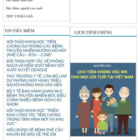
Sức khỏe sinh sản
Sức khỏe người cao tuổi
THƯ CHÀO GIÁ
TIN TIÊU ĐIỂM
LỊCH TIÊM CHỦNG
HỘI THẢO KHOA HỌC “TIÊM
CHỦNG DỰ PHÒNG CÁC BỆNH
TRUYỀN NHIỄM ĐƯỜNG HÔ HẤP
(PHẾ CẦU – RSV – CÚM)”
ĐỐI THOẠI HỢP TÁC VỀ PHÒNG
NGỪA VÀ KIỂM SOÁT BỆNH SỐT
XUẤT HUYẾT DENGUE
THỨ TRƯỞNG Y TẾ: CÁN BỘ LÀM
DỰ PHÒNG GIÚP HÀNG TRIỆU
NGƯỜI KHÔNG PHẢI VÀO VIỆN
BỘ Y TẾ BAN HÀNH DANH MỤC
BỆNH TRUYỀN NHIỄM MỚI, ĐIỀU
CHỈNH NHIỀU BỆNH GIỮA CÁC
NHÓM
HỘI THẢO KHOA HỌC “TRIỂN
KHAI CÔNG TÁC TIÊM CHỦNG
TRONG TÌNH HÌNH MỚI TẠI KHU
VỰC”
HIỂU ĐÚNG VỀ BỆNH PHẾ CẦU
KHUẨN ĐỂ BẢO VỆ TRẺ EM