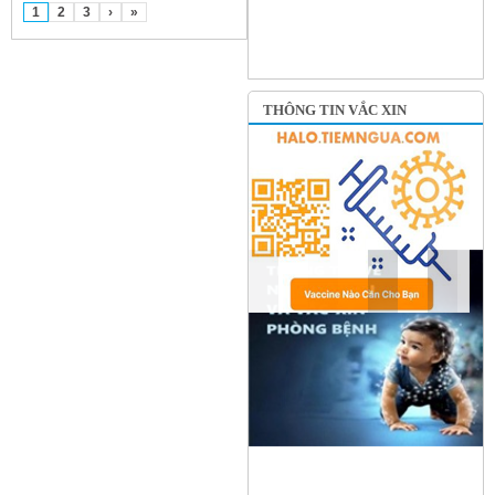
1
2
3
›
»
THÔNG TIN VẮC XIN