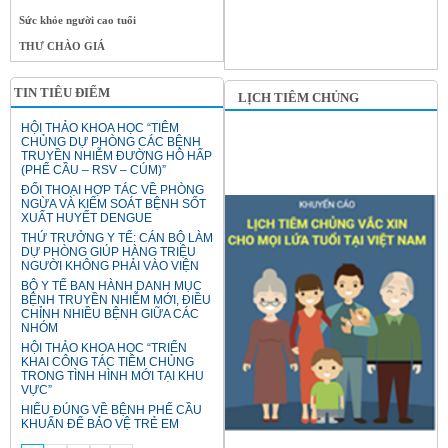
Sức khỏe người cao tuổi
THƯ CHÀO GIÁ
TIN TIÊU ĐIỂM
LỊCH TIÊM CHỦNG
HỘI THẢO KHOA HỌC “TIÊM
CHỦNG DỰ PHÒNG CÁC BỆNH
TRUYỀN NHIỄM ĐƯỜNG HÔ HẤP
(PHẾ CẦU – RSV – CÚM)”
ĐỐI THOẠI HỢP TÁC VỀ PHÒNG
NGỪA VÀ KIỂM SOÁT BỆNH SỐT
XUẤT HUYẾT DENGUE
THỨ TRƯỞNG Y TẾ: CÁN BỘ LÀM
DỰ PHÒNG GIÚP HÀNG TRIỆU
NGƯỜI KHÔNG PHẢI VÀO VIỆN
BỘ Y TẾ BAN HÀNH DANH MỤC
BỆNH TRUYỀN NHIỄM MỚI, ĐIỀU
CHỈNH NHIỀU BỆNH GIỮA CÁC
NHÓM
HỘI THẢO KHOA HỌC “TRIỂN
KHAI CÔNG TÁC TIÊM CHỦNG
TRONG TÌNH HÌNH MỚI TẠI KHU
VỰC”
HIỂU ĐÚNG VỀ BỆNH PHẾ CẦU
KHUẨN ĐỂ BẢO VỆ TRẺ EM