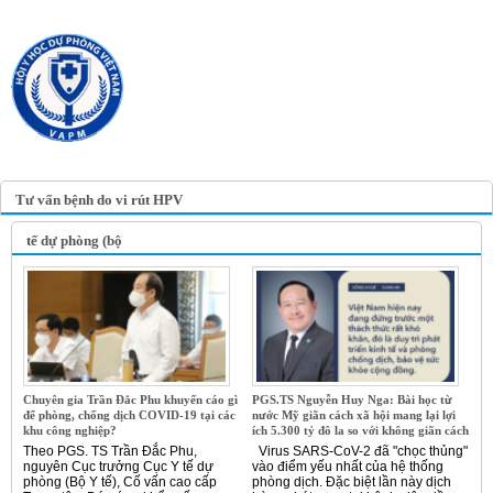
TRANG TIN ĐIỆN TỬ
HỘI Y HỌC DỰ PHÒNG
VIỆT NAM
VIETNAM ASSOCIATION OF
PREVENTIVE MEDICINE
Tư vấn bệnh do vi rút HPV
tế dự phòng (bộ
Chuyên gia Trần Đắc Phu khuyến cáo gì
PGS.TS Nguyễn Huy Nga: Bài học từ
để phòng, chống dịch COVID-19 tại các
nước Mỹ giãn cách xã hội mang lại lợi
khu công nghiệp?
ích 5.300 tỷ đô la so với không giãn cách
Theo PGS. TS Trần Đắc Phu,
Virus SARS-CoV-2 đã "chọc thủng"
nguyên Cục trưởng Cục Y tế dự
vào điểm yếu nhất của hệ thống
phòng (Bộ Y tế), Cố vấn cao cấp
phòng dịch. Đặc biệt lần này dịch