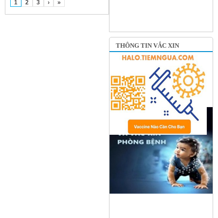
1
2
3
›
»
THÔNG TIN VẮC XIN