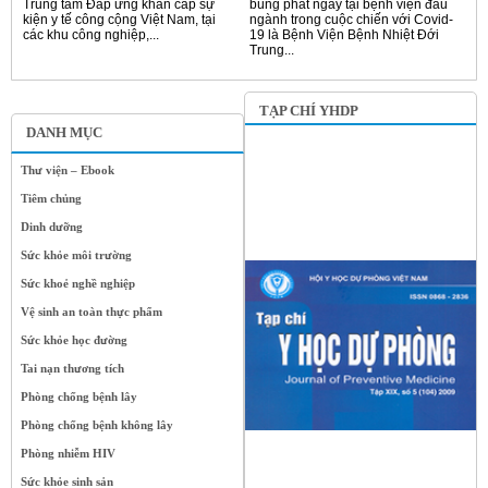
Trung tâm Đáp ứng khẩn cấp sự
bùng phát ngay tại bệnh viện đầu
kiện y tế công cộng Việt Nam, tại
ngành trong cuộc chiến với Covid-
các khu công nghiệp,...
19 là Bệnh Viện Bệnh Nhiệt Đới
Trung...
TẠP CHÍ YHDP
DANH MỤC
Thư viện – Ebook
Tiêm chủng
Dinh dưỡng
Sức khỏe môi trường
Sức khoẻ nghề nghiệp
Vệ sinh an toàn thực phẩm
Sức khỏe học đường
Tai nạn thương tích
Phòng chống bệnh lây
Phòng chống bệnh không lây
Phòng nhiễm HIV
Sức khỏe sinh sản