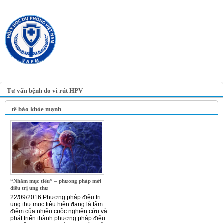
TRANG TIN ĐIỆN TỬ
HỘI Y HỌC DỰ PHÒNG
VIỆT NAM
VIETNAM ASSOCIATION OF
PREVENTIVE MEDICINE
Tư vấn bệnh do vi rút HPV
tế bào khỏe mạnh
“Nhắm mục tiêu” – phương pháp mới
điều trị ung thư
22/09/2016 Phương pháp điều trị
ung thư mục tiêu hiện đang là tâm
điểm của nhiều cuộc nghiên cứu và
phát triển thành phương pháp điều