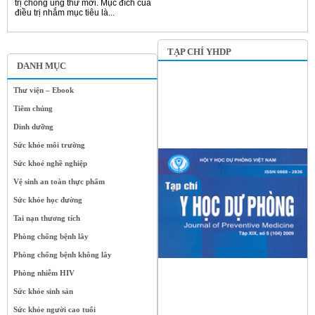
trị chống ung thư mới. Mục đích của
điều trị nhắm mục tiêu là...
TẠP CHÍ YHDP
DANH MỤC
Thư viện – Ebook
Tiêm chủng
Dinh dưỡng
Sức khỏe môi trường
Sức khoẻ nghề nghiệp
Vệ sinh an toàn thực phẩm
Sức khỏe học đường
Tai nạn thương tích
Phòng chống bệnh lây
Phòng chống bệnh không lây
Phòng nhiễm HIV
Sức khỏe sinh sản
Sức khỏe người cao tuổi