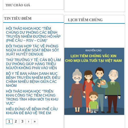
THƯ CHÀO GIÁ
TIN TIÊU ĐIỂM
LỊCH TIÊM CHỦNG
HỘI THẢO KHOA HỌC “TIÊM
CHỦNG DỰ PHÒNG CÁC BỆNH
TRUYỀN NHIỄM ĐƯỜNG HÔ HẤP
(PHẾ CẦU – RSV – CÚM)”
ĐỐI THOẠI HỢP TÁC VỀ PHÒNG
NGỪA VÀ KIỂM SOÁT BỆNH SỐT
XUẤT HUYẾT DENGUE
THỨ TRƯỞNG Y TẾ: CÁN BỘ LÀM
DỰ PHÒNG GIÚP HÀNG TRIỆU
NGƯỜI KHÔNG PHẢI VÀO VIỆN
BỘ Y TẾ BAN HÀNH DANH MỤC
BỆNH TRUYỀN NHIỄM MỚI, ĐIỀU
CHỈNH NHIỀU BỆNH GIỮA CÁC
NHÓM
HỘI THẢO KHOA HỌC “TRIỂN
KHAI CÔNG TÁC TIÊM CHỦNG
TRONG TÌNH HÌNH MỚI TẠI KHU
VỰC”
HIỂU ĐÚNG VỀ BỆNH PHẾ CẦU
KHUẨN ĐỂ BẢO VỆ TRẺ EM
1
2
3
›
»