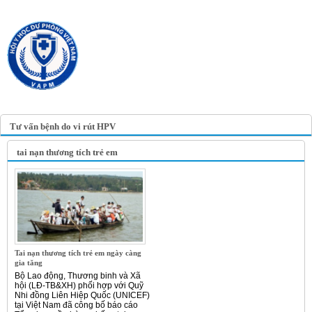
TRANG TIN ĐIỆN TỬ
HỘI Y HỌC DỰ PHÒNG
VIỆT NAM
VIETNAM ASSOCIATION OF
PREVENTIVE MEDICINE
Tư vấn bệnh do vi rút HPV
tai nạn thương tích trẻ em
Tai nạn thương tích trẻ em ngày càng
gia tăng
Bộ Lao động, Thương binh và Xã
hội (LĐ-TB&XH) phối hợp với Quỹ
Nhi đồng Liên Hiệp Quốc (UNICEF)
tại Việt Nam đã công bố báo cáo