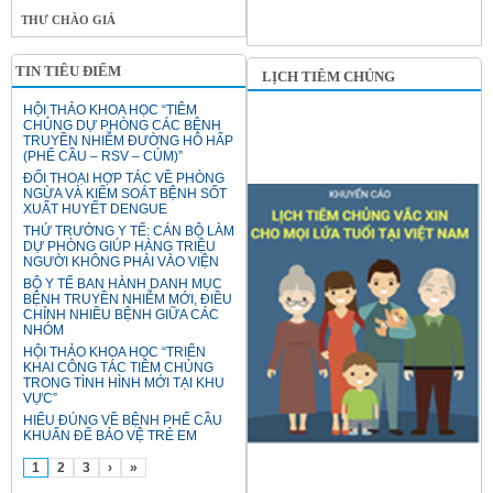
THƯ CHÀO GIÁ
TIN TIÊU ĐIỂM
LỊCH TIÊM CHỦNG
HỘI THẢO KHOA HỌC “TIÊM
CHỦNG DỰ PHÒNG CÁC BỆNH
TRUYỀN NHIỄM ĐƯỜNG HÔ HẤP
(PHẾ CẦU – RSV – CÚM)”
ĐỐI THOẠI HỢP TÁC VỀ PHÒNG
NGỪA VÀ KIỂM SOÁT BỆNH SỐT
XUẤT HUYẾT DENGUE
THỨ TRƯỞNG Y TẾ: CÁN BỘ LÀM
DỰ PHÒNG GIÚP HÀNG TRIỆU
NGƯỜI KHÔNG PHẢI VÀO VIỆN
BỘ Y TẾ BAN HÀNH DANH MỤC
BỆNH TRUYỀN NHIỄM MỚI, ĐIỀU
CHỈNH NHIỀU BỆNH GIỮA CÁC
NHÓM
HỘI THẢO KHOA HỌC “TRIỂN
KHAI CÔNG TÁC TIÊM CHỦNG
TRONG TÌNH HÌNH MỚI TẠI KHU
VỰC”
HIỂU ĐÚNG VỀ BỆNH PHẾ CẦU
KHUẨN ĐỂ BẢO VỆ TRẺ EM
1
2
3
›
»