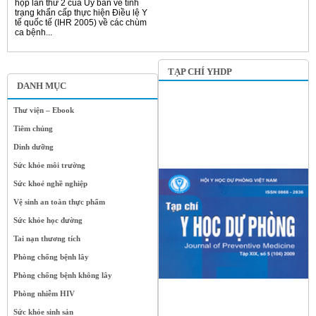
họp lần thứ 2 của Ủy ban về tình
trạng khẩn cấp thực hiện Điều lệ Y
tế quốc tế (IHR 2005) về các chùm
ca bệnh...
TẠP CHÍ YHDP
DANH MỤC
Thư viện – Ebook
Tiêm chủng
Dinh dưỡng
Sức khỏe môi trường
Sức khoẻ nghề nghiệp
Vệ sinh an toàn thực phẩm
Sức khỏe học đường
Tai nạn thương tích
Phòng chống bệnh lây
Phòng chống bệnh không lây
Phòng nhiễm HIV
Sức khỏe sinh sản