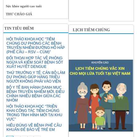
Sức khỏe người cao tuổi
THƯ CHÀO GIÁ
TIN TIÊU ĐIỂM
LỊCH TIÊM CHỦNG
HỘI THẢO KHOA HỌC “TIÊM
CHỦNG DỰ PHÒNG CÁC BỆNH
TRUYỀN NHIỄM ĐƯỜNG HÔ HẤP
(PHẾ CẦU – RSV – CÚM)”
ĐỐI THOẠI HỢP TÁC VỀ PHÒNG
NGỪA VÀ KIỂM SOÁT BỆNH SỐT
XUẤT HUYẾT DENGUE
THỨ TRƯỞNG Y TẾ: CÁN BỘ LÀM
DỰ PHÒNG GIÚP HÀNG TRIỆU
NGƯỜI KHÔNG PHẢI VÀO VIỆN
BỘ Y TẾ BAN HÀNH DANH MỤC
BỆNH TRUYỀN NHIỄM MỚI, ĐIỀU
CHỈNH NHIỀU BỆNH GIỮA CÁC
NHÓM
HỘI THẢO KHOA HỌC “TRIỂN
KHAI CÔNG TÁC TIÊM CHỦNG
TRONG TÌNH HÌNH MỚI TẠI KHU
VỰC”
HIỂU ĐÚNG VỀ BỆNH PHẾ CẦU
KHUẨN ĐỂ BẢO VỆ TRẺ EM