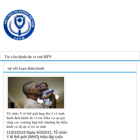
TRANG TIN ĐIỆN TỬ
HỘI Y HỌC DỰ PHÒNG
VIỆT NAM
VIETNAM ASSOCIATION OF
PREVENTIVE MEDICINE
Tư vấn bệnh do vi rút HPV
sự rối loạn thần kinh
Tổ chức Y tế thế giới họp lần 2 về tình
hình dịch bệnh do vi rút Zika và sự gia
tăng các trường hợp bất thường hệ thần
kinh và dị tật ở trẻ sơ sinh
11/03/2016 Ngày 8/3/2015, Tổ chức
Y tế thế giới (WHO) triệu tập cuộc