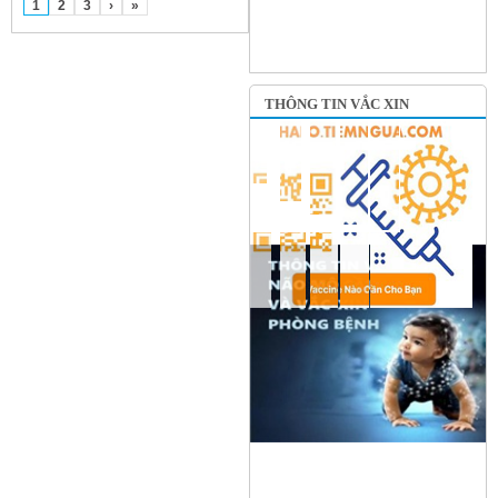
1
2
3
›
»
THÔNG TIN VẮC XIN