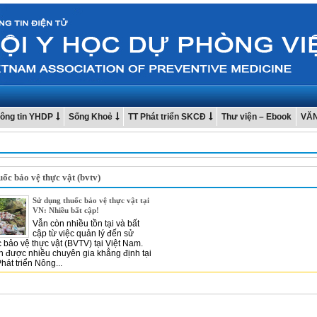
ông tin YHDP
Sống Khoẻ
TT Phát triển SKCĐ
Thư viện – Ebook
VĂ
uốc bảo vệ thực vật (bvtv)
Sử dụng thuốc bảo vệ thực vật tại
VN: Nhiều bất cập!
Vẫn còn nhiều tồn tại và bất
cập từ việc quản lý đến sử
 bảo vệ thực vật (BVTV) tại Việt Nam.
ến được nhiều chuyên gia khẳng định tại
hát triển Nông...