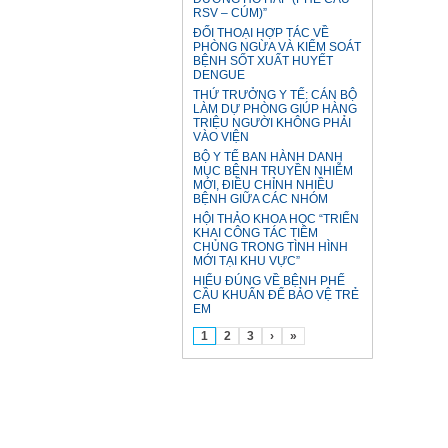
RSV – CÚM)”
ĐỐI THOẠI HỢP TÁC VỀ
PHÒNG NGỪA VÀ KIỂM SOÁT
BỆNH SỐT XUẤT HUYẾT
DENGUE
THỨ TRƯỞNG Y TẾ: CÁN BỘ
LÀM DỰ PHÒNG GIÚP HÀNG
TRIỆU NGƯỜI KHÔNG PHẢI
VÀO VIỆN
BỘ Y TẾ BAN HÀNH DANH
MỤC BỆNH TRUYỀN NHIỄM
MỚI, ĐIỀU CHỈNH NHIỀU
BỆNH GIỮA CÁC NHÓM
HỘI THẢO KHOA HỌC “TRIỂN
KHAI CÔNG TÁC TIÊM
CHỦNG TRONG TÌNH HÌNH
MỚI TẠI KHU VỰC”
HIỂU ĐÚNG VỀ BỆNH PHẾ
CẦU KHUẨN ĐỂ BẢO VỆ TRẺ
EM
1
2
3
›
»