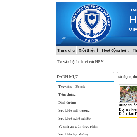
Trang chủ
Giới thiệu
Hoạt động hội
Th
Tư vấn bệnh do vi rút HPV
DANH MỤC
sử dụng th
Thư viện – Ebook
Tiêm chủng
Dinh dưỡng
dụng thuốc
Đó là ý ki
Sức khỏe môi trường
Diễn đàn P
Sức khoẻ nghề nghiệp
Vệ sinh an toàn thực phẩm
Sức khỏe học đường