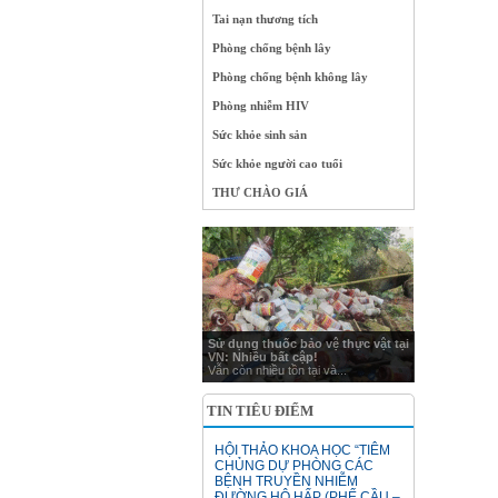
Tai nạn thương tích
Phòng chống bệnh lây
Phòng chống bệnh không lây
Phòng nhiễm HIV
Sức khỏe sinh sản
Sức khỏe người cao tuổi
THƯ CHÀO GIÁ
Sử dụng thuốc bảo vệ thực vật tại
VN: Nhiều bất cập!
Vẫn còn nhiều tồn tại và...
TIN TIÊU ĐIỂM
HỘI THẢO KHOA HỌC “TIÊM
CHỦNG DỰ PHÒNG CÁC
BỆNH TRUYỀN NHIỄM
ĐƯỜNG HÔ HẤP (PHẾ CẦU –