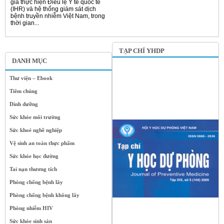
gia thực hiện Điều lệ Y tế quốc tế
(IHR) và hệ thống giám sát dịch
bệnh truyền nhiễm Việt Nam, trong
thời gian...
TẠP CHÍ YHDP
DANH MỤC
Thư viện – Ebook
Tiêm chủng
Dinh dưỡng
Sức khỏe môi trường
Sức khoẻ nghề nghiệp
Vệ sinh an toàn thực phẩm
Sức khỏe học đường
Tai nạn thương tích
Phòng chống bệnh lây
Phòng chống bệnh không lây
Phòng nhiễm HIV
Sức khỏe sinh sản