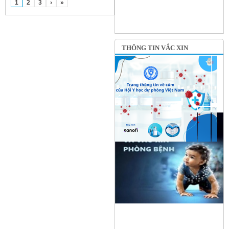
1
2
3
›
»
THÔNG TIN VẮC XIN