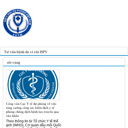
TRANG TIN ĐIỆN TỬ
HỘI Y HỌC DỰ PHÒNG
VIỆT NAM
VIETNAM ASSOCIATION OF
PREVENTIVE MEDICINE
Tư vấn bệnh do vi rút HPV
sốt vàng
Công văn Cục Y tế dự phòng về việc
tăng cường công tác kiểm dịch y tế
phòng chống dịch bệnh lan truyền qua
cửa khẩu
Theo thông tin từ Tổ chức Y tế thế
giới (WHO), Cơ quan đầu mối Quốc