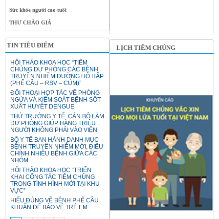
Sức khỏe người cao tuổi
THƯ CHÀO GIÁ
TIN TIÊU ĐIỂM
LỊCH TIÊM CHỦNG
HỘI THẢO KHOA HỌC “TIÊM
CHỦNG DỰ PHÒNG CÁC BỆNH
TRUYỀN NHIỄM ĐƯỜNG HÔ HẤP
(PHẾ CẦU – RSV – CÚM)”
ĐỐI THOẠI HỢP TÁC VỀ PHÒNG
NGỪA VÀ KIỂM SOÁT BỆNH SỐT
XUẤT HUYẾT DENGUE
THỨ TRƯỞNG Y TẾ: CÁN BỘ LÀM
DỰ PHÒNG GIÚP HÀNG TRIỆU
NGƯỜI KHÔNG PHẢI VÀO VIỆN
BỘ Y TẾ BAN HÀNH DANH MỤC
BỆNH TRUYỀN NHIỄM MỚI, ĐIỀU
CHỈNH NHIỀU BỆNH GIỮA CÁC
NHÓM
HỘI THẢO KHOA HỌC “TRIỂN
KHAI CÔNG TÁC TIÊM CHỦNG
TRONG TÌNH HÌNH MỚI TẠI KHU
VỰC”
HIỂU ĐÚNG VỀ BỆNH PHẾ CẦU
KHUẨN ĐỂ BẢO VỆ TRẺ EM