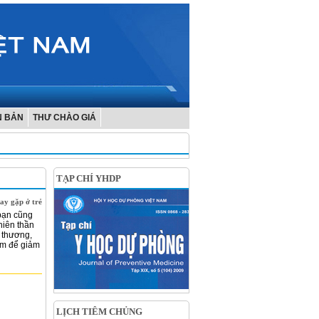
N BẢN
THƯ CHÀO GIÁ
TẠP CHÍ YHDP
ay gặp ở trẻ
bạn cũng
hiên thần
 thương,
àm để giảm
LỊCH TIÊM CHỦNG