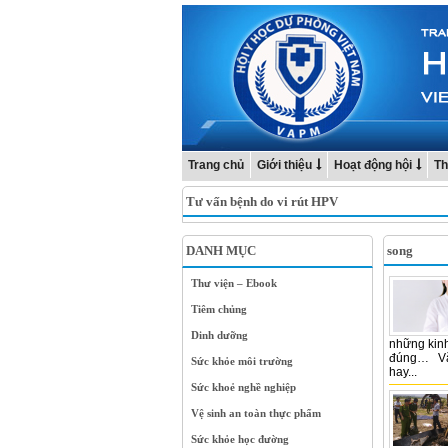
Trang chủ
Giới thiệu
Hoạt động hội
Th
Tư vấn bệnh do vi rút HPV
DANH MỤC
song
Thư viện – Ebook
Tiêm chủng
Dinh dưỡng
những kin
đúng… Vặn
Sức khỏe môi trường
hay...
Sức khoẻ nghề nghiệp
Vệ sinh an toàn thực phẩm
Sức khỏe học đường