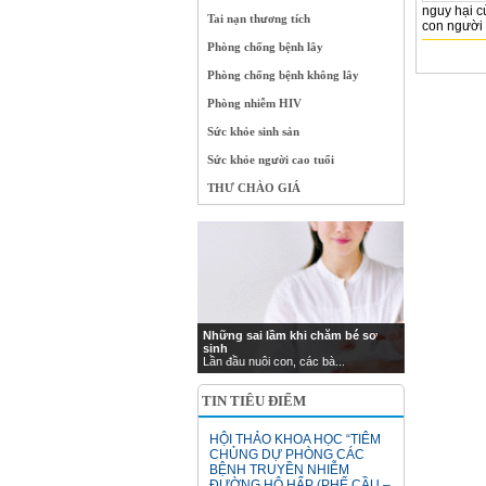
nguy hại c
Tai nạn thương tích
con người r
Phòng chống bệnh lây
Phòng chống bệnh không lây
Phòng nhiễm HIV
Sức khỏe sinh sản
Sức khỏe người cao tuổi
THƯ CHÀO GIÁ
Những sai lầm khi chăm bé sơ
sinh
Lần đầu nuôi con, các bà...
TIN TIÊU ĐIỂM
HỘI THẢO KHOA HỌC “TIÊM
CHỦNG DỰ PHÒNG CÁC
BỆNH TRUYỀN NHIỄM
ĐƯỜNG HÔ HẤP (PHẾ CẦU –