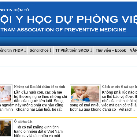
ông tin YHDP
Sống Khoẻ
TT Phát triển SKCĐ
Thư viện – Ebook
VĂ
Những sai lầm khi chăm bé sơ sinh
Cách sơ cứu 6 tai nạn h
Lần đầu nuôi con, các bà mẹ
Không phải lúc nào 
trẻ thường nghe theo những chỉ
có thể bảo vệ được t
dẫn của người lớn tuổi. Song,
nhỏ của mình khỏi bị
h nghiệm này không phải khi nào cũng
song có khá nhiều việc mà bạn có thể l
 mình Khoảng hai tuần tuổi, bé rất
bớt hậu quả không đáng có Vết rách...
Ô nhiễm đất
Tôi có thể khẳng định tình
trạng ô nhiễm đất ở Việt Nam
hiện nay là rất nhiều và mối