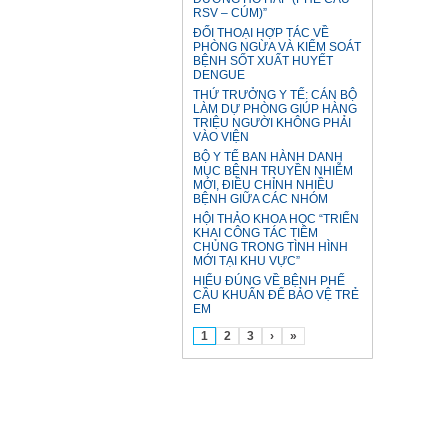
RSV – CÚM)”
ĐỐI THOẠI HỢP TÁC VỀ
PHÒNG NGỪA VÀ KIỂM SOÁT
BỆNH SỐT XUẤT HUYẾT
DENGUE
THỨ TRƯỞNG Y TẾ: CÁN BỘ
LÀM DỰ PHÒNG GIÚP HÀNG
TRIỆU NGƯỜI KHÔNG PHẢI
VÀO VIỆN
BỘ Y TẾ BAN HÀNH DANH
MỤC BỆNH TRUYỀN NHIỄM
MỚI, ĐIỀU CHỈNH NHIỀU
BỆNH GIỮA CÁC NHÓM
HỘI THẢO KHOA HỌC “TRIỂN
KHAI CÔNG TÁC TIÊM
CHỦNG TRONG TÌNH HÌNH
MỚI TẠI KHU VỰC”
HIỂU ĐÚNG VỀ BỆNH PHẾ
CẦU KHUẨN ĐỂ BẢO VỆ TRẺ
EM
1
2
3
›
»