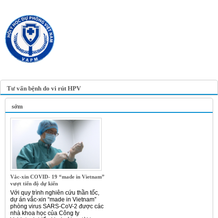
TRANG TIN ĐIỆN TỬ
HỘI Y HỌC DỰ PHÒNG
VIỆT NAM
VIETNAM ASSOCIATION OF
PREVENTIVE MEDICINE
Tư vấn bệnh do vi rút HPV
sớm
Vắc-xin COVID- 19 “made in Vietnam”
vượt tiến độ dự kiến
Với quy trình nghiên cứu thần tốc,
dự án vắc-xin “made in Vietnam”
phòng virus SARS-CoV-2 được các
nhà khoa học của Công ty