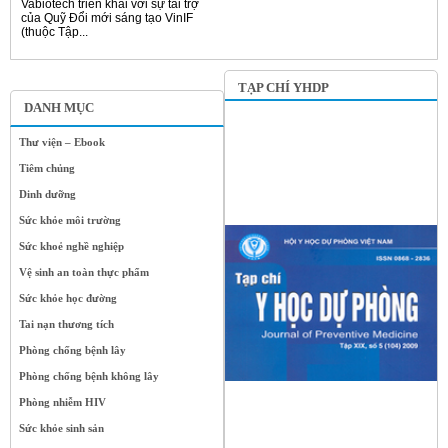
Vabiotech triển khai với sự tài trợ
của Quỹ Đổi mới sáng tạo VinIF
(thuộc Tập...
TẠP CHÍ YHDP
DANH MỤC
Thư viện – Ebook
Tiêm chủng
Dinh dưỡng
Sức khỏe môi trường
Sức khoẻ nghề nghiệp
Vệ sinh an toàn thực phẩm
Sức khỏe học đường
Tai nạn thương tích
Phòng chống bệnh lây
Phòng chống bệnh không lây
Phòng nhiễm HIV
Sức khỏe sinh sản