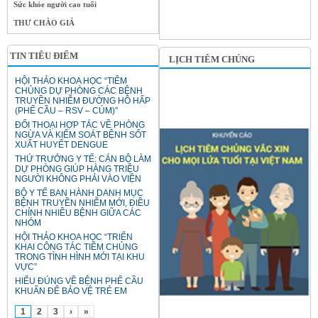
Sức khỏe người cao tuổi
THƯ CHÀO GIÁ
TIN TIÊU ĐIỂM
LỊCH TIÊM CHỦNG
HỘI THẢO KHOA HỌC “TIÊM
CHỦNG DỰ PHÒNG CÁC BỆNH
TRUYỀN NHIỄM ĐƯỜNG HÔ HẤP
(PHẾ CẦU – RSV – CÚM)”
ĐỐI THOẠI HỢP TÁC VỀ PHÒNG
NGỪA VÀ KIỂM SOÁT BỆNH SỐT
XUẤT HUYẾT DENGUE
THỨ TRƯỞNG Y TẾ: CÁN BỘ LÀM
DỰ PHÒNG GIÚP HÀNG TRIỆU
NGƯỜI KHÔNG PHẢI VÀO VIỆN
BỘ Y TẾ BAN HÀNH DANH MỤC
BỆNH TRUYỀN NHIỄM MỚI, ĐIỀU
CHỈNH NHIỀU BỆNH GIỮA CÁC
NHÓM
HỘI THẢO KHOA HỌC “TRIỂN
KHAI CÔNG TÁC TIÊM CHỦNG
TRONG TÌNH HÌNH MỚI TẠI KHU
VỰC”
HIỂU ĐÚNG VỀ BỆNH PHẾ CẦU
KHUẨN ĐỂ BẢO VỆ TRẺ EM
1
2
3
›
»