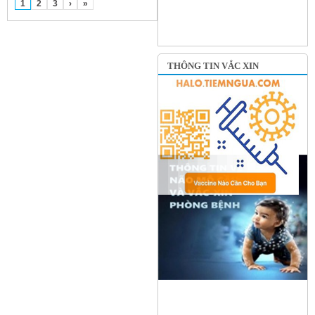
1
2
3
›
»
THÔNG TIN VẮC XIN