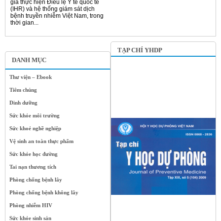
gia thực hiện Điều lệ Y tế quốc tế
(IHR) và hệ thống giám sát dịch
bệnh truyền nhiễm Việt Nam, trong
thời gian...
TẠP CHÍ YHDP
DANH MỤC
Thư viện – Ebook
Tiêm chủng
Dinh dưỡng
Sức khỏe môi trường
Sức khoẻ nghề nghiệp
Vệ sinh an toàn thực phẩm
Sức khỏe học đường
Tai nạn thương tích
Phòng chống bệnh lây
Phòng chống bệnh không lây
Phòng nhiễm HIV
Sức khỏe sinh sản