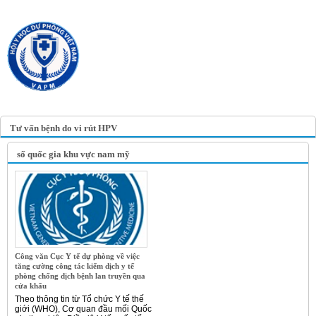
TRANG TIN ĐIỆN TỬ
HỘI Y HỌC DỰ PHÒNG
VIỆT NAM
VIETNAM ASSOCIATION OF
PREVENTIVE MEDICINE
Tư vấn bệnh do vi rút HPV
số quốc gia khu vực nam mỹ
Công văn Cục Y tế dự phòng về việc
tăng cường công tác kiểm dịch y tế
phòng chống dịch bệnh lan truyền qua
cửa khẩu
Theo thông tin từ Tổ chức Y tế thế
giới (WHO), Cơ quan đầu mối Quốc