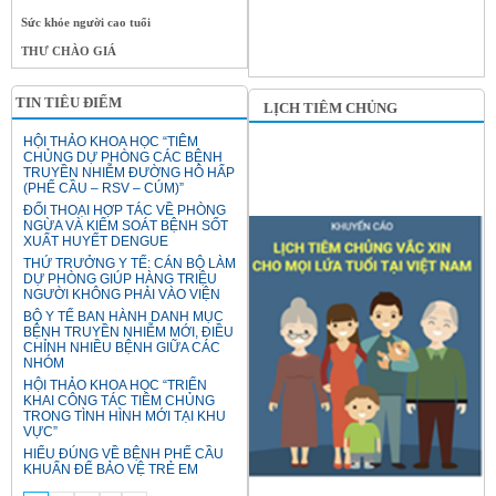
Sức khỏe người cao tuổi
THƯ CHÀO GIÁ
TIN TIÊU ĐIỂM
LỊCH TIÊM CHỦNG
HỘI THẢO KHOA HỌC “TIÊM
CHỦNG DỰ PHÒNG CÁC BỆNH
TRUYỀN NHIỄM ĐƯỜNG HÔ HẤP
(PHẾ CẦU – RSV – CÚM)”
ĐỐI THOẠI HỢP TÁC VỀ PHÒNG
NGỪA VÀ KIỂM SOÁT BỆNH SỐT
XUẤT HUYẾT DENGUE
THỨ TRƯỞNG Y TẾ: CÁN BỘ LÀM
DỰ PHÒNG GIÚP HÀNG TRIỆU
NGƯỜI KHÔNG PHẢI VÀO VIỆN
BỘ Y TẾ BAN HÀNH DANH MỤC
BỆNH TRUYỀN NHIỄM MỚI, ĐIỀU
CHỈNH NHIỀU BỆNH GIỮA CÁC
NHÓM
HỘI THẢO KHOA HỌC “TRIỂN
KHAI CÔNG TÁC TIÊM CHỦNG
TRONG TÌNH HÌNH MỚI TẠI KHU
VỰC”
HIỂU ĐÚNG VỀ BỆNH PHẾ CẦU
KHUẨN ĐỂ BẢO VỆ TRẺ EM