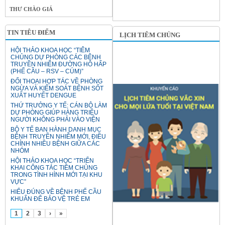
THƯ CHÀO GIÁ
TIN TIÊU ĐIỂM
LỊCH TIÊM CHỦNG
HỘI THẢO KHOA HỌC “TIÊM
CHỦNG DỰ PHÒNG CÁC BỆNH
TRUYỀN NHIỄM ĐƯỜNG HÔ HẤP
(PHẾ CẦU – RSV – CÚM)”
ĐỐI THOẠI HỢP TÁC VỀ PHÒNG
NGỪA VÀ KIỂM SOÁT BỆNH SỐT
XUẤT HUYẾT DENGUE
THỨ TRƯỞNG Y TẾ: CÁN BỘ LÀM
DỰ PHÒNG GIÚP HÀNG TRIỆU
NGƯỜI KHÔNG PHẢI VÀO VIỆN
BỘ Y TẾ BAN HÀNH DANH MỤC
BỆNH TRUYỀN NHIỄM MỚI, ĐIỀU
CHỈNH NHIỀU BỆNH GIỮA CÁC
NHÓM
HỘI THẢO KHOA HỌC “TRIỂN
KHAI CÔNG TÁC TIÊM CHỦNG
TRONG TÌNH HÌNH MỚI TẠI KHU
VỰC”
HIỂU ĐÚNG VỀ BỆNH PHẾ CẦU
KHUẨN ĐỂ BẢO VỆ TRẺ EM
1
2
3
›
»