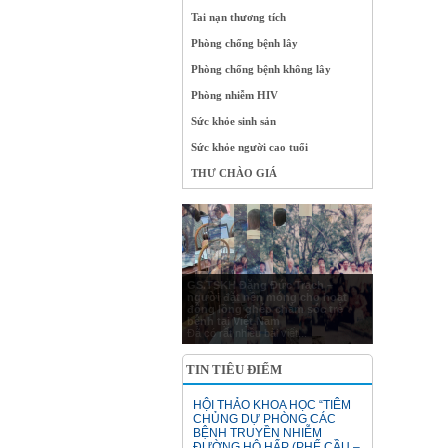
Tai nạn thương tích
Phòng chống bệnh lây
Phòng chống bệnh không lây
Phòng nhiễm HIV
Sức khỏe sinh sản
Sức khỏe người cao tuổi
THƯ CHÀO GIÁ
GS.TSKH Đặng Đức Trạch –
người đặt nền móng cho hoạt
động lồng ghép chăm sóc trẻ
bệnh tại Việt Nam
Đã có rất nhiều bài viết...
TIN TIÊU ĐIỂM
HỘI THẢO KHOA HỌC “TIÊM
CHỦNG DỰ PHÒNG CÁC
BỆNH TRUYỀN NHIỄM
ĐƯỜNG HÔ HẤP (PHẾ CẦU –