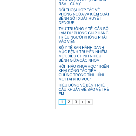
RSV – CÚM)”
ĐỐI THOẠI HỢP TÁC VỀ
PHÒNG NGỪA VÀ KIỂM SOÁT
BỆNH SỐT XUẤT HUYẾT
DENGUE
THỨ TRƯỞNG Y TẾ: CÁN BỘ
LÀM DỰ PHÒNG GIÚP HÀNG
TRIỆU NGƯỜI KHÔNG PHẢI
VÀO VIỆN
BỘ Y TẾ BAN HÀNH DANH
MỤC BỆNH TRUYỀN NHIỄM
MỚI, ĐIỀU CHỈNH NHIỀU
BỆNH GIỮA CÁC NHÓM
HỘI THẢO KHOA HỌC “TRIỂN
KHAI CÔNG TÁC TIÊM
CHỦNG TRONG TÌNH HÌNH
MỚI TẠI KHU VỰC”
HIỂU ĐÚNG VỀ BỆNH PHẾ
CẦU KHUẨN ĐỂ BẢO VỆ TRẺ
EM
1
2
3
›
»