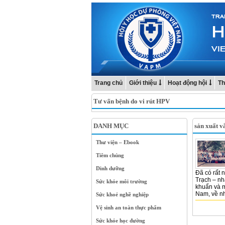
Trang chủ
Giới thiệu
Hoạt động hội
Th
Tư vấn bệnh do vi rút HPV
DANH MỤC
sản xuất v
Thư viện – Ebook
Tiêm chủng
Dinh dưỡng
Đã có rất 
Trạch – nh
Sức khỏe môi trường
khuẩn và m
Nam, về nh
Sức khoẻ nghề nghiệp
Vệ sinh an toàn thực phẩm
Sức khỏe học đường