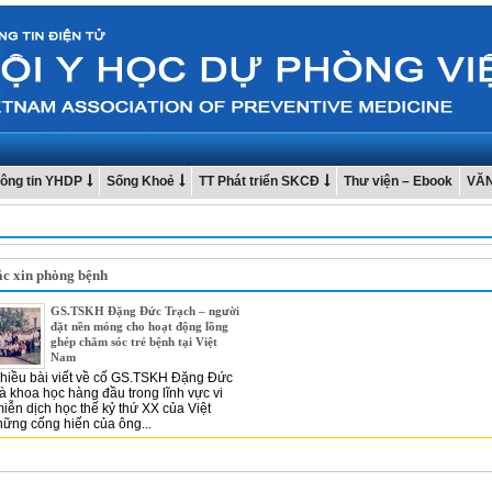
ông tin YHDP
Sống Khoẻ
TT Phát triển SKCĐ
Thư viện – Ebook
VĂ
ắc xin phòng bệnh
GS.TSKH Đặng Đức Trạch – người
đặt nền móng cho hoạt động lồng
ghép chăm sóc trẻ bệnh tại Việt
Nam
nhiều bài viết về cố GS.TSKH Đặng Đức
à khoa học hàng đầu trong lĩnh vực vi
iễn dịch học thế kỷ thứ XX của Việt
ững cống hiến của ông...