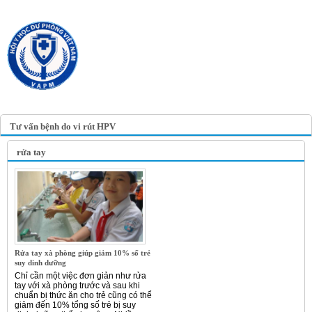
TRANG TIN ĐIỆN TỬ
HỘI Y HỌC DỰ PHÒNG
VIỆT NAM
VIETNAM ASSOCIATION OF
PREVENTIVE MEDICINE
Tư vấn bệnh do vi rút HPV
rửa tay
Rửa tay xà phòng giúp giảm 10% số trẻ
suy dinh dưỡng
Chỉ cần một việc đơn giản như rửa
tay với xà phòng trước và sau khi
chuẩn bị thức ăn cho trẻ cũng có thể
giảm đến 10% tổng số trẻ bị suy