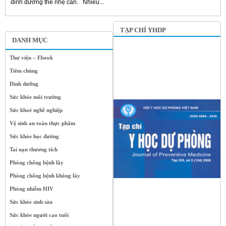
dinh dưỡng thể nhẹ cân. Nhiều...
TẠP CHÍ YHDP
DANH MỤC
Thư viện – Ebook
Tiêm chủng
Dinh dưỡng
Sức khỏe môi trường
Sức khoẻ nghề nghiệp
Vệ sinh an toàn thực phẩm
Sức khỏe học đường
Tai nạn thương tích
Phòng chống bệnh lây
Phòng chống bệnh không lây
Phòng nhiễm HIV
Sức khỏe sinh sản
Sức khỏe người cao tuổi