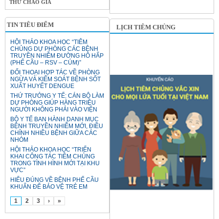
THƯ CHÀO GIÁ
TIN TIÊU ĐIỂM
LỊCH TIÊM CHỦNG
HỘI THẢO KHOA HỌC “TIÊM
CHỦNG DỰ PHÒNG CÁC BỆNH
TRUYỀN NHIỄM ĐƯỜNG HÔ HẤP
(PHẾ CẦU – RSV – CÚM)”
ĐỐI THOẠI HỢP TÁC VỀ PHÒNG
NGỪA VÀ KIỂM SOÁT BỆNH SỐT
XUẤT HUYẾT DENGUE
THỨ TRƯỞNG Y TẾ: CÁN BỘ LÀM
DỰ PHÒNG GIÚP HÀNG TRIỆU
NGƯỜI KHÔNG PHẢI VÀO VIỆN
BỘ Y TẾ BAN HÀNH DANH MỤC
BỆNH TRUYỀN NHIỄM MỚI, ĐIỀU
CHỈNH NHIỀU BỆNH GIỮA CÁC
NHÓM
HỘI THẢO KHOA HỌC “TRIỂN
KHAI CÔNG TÁC TIÊM CHỦNG
TRONG TÌNH HÌNH MỚI TẠI KHU
VỰC”
HIỂU ĐÚNG VỀ BỆNH PHẾ CẦU
KHUẨN ĐỂ BẢO VỆ TRẺ EM
1
2
3
›
»