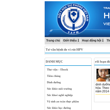
Trang chủ
Giới thiệu
Hoạt động hội
Th
Tư vấn bệnh do vi rút HPV
DANH MỤC
rối loạn d
Thư viện – Ebook
Tiêm chủng
Dinh dưỡng
dinh dưỡng,
hóa. Theo 
Sức khỏe môi trường
năm 2014 c
Sức khoẻ nghề nghiệp
Vệ sinh an toàn thực phẩm
Sức khỏe học đường