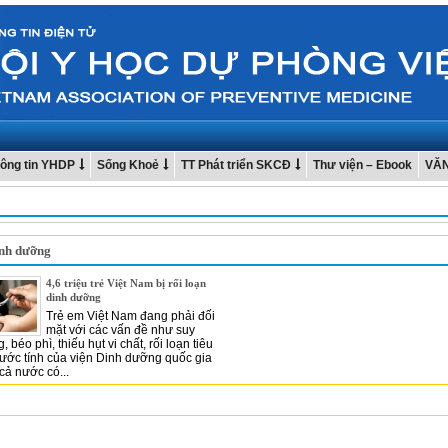
ông tin YHDP
Sống Khoẻ
TT Phát triển SKCĐ
Thư viện – Ebook
VĂ
inh dưỡng
4,6 triệu trẻ Việt Nam bị rối loạn
dinh dưỡng
Trẻ em Việt Nam đang phải đối
mặt với các vấn đề như suy
 béo phì, thiếu hụt vi chất, rối loạn tiêu
ước tính của viện Dinh dưỡng quốc gia
ả nước có...