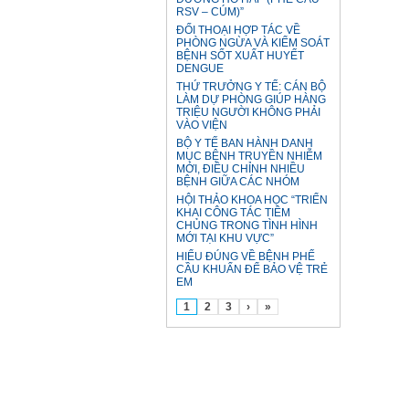
RSV – CÚM)”
ĐỐI THOẠI HỢP TÁC VỀ
PHÒNG NGỪA VÀ KIỂM SOÁT
BỆNH SỐT XUẤT HUYẾT
DENGUE
THỨ TRƯỞNG Y TẾ: CÁN BỘ
LÀM DỰ PHÒNG GIÚP HÀNG
TRIỆU NGƯỜI KHÔNG PHẢI
VÀO VIỆN
BỘ Y TẾ BAN HÀNH DANH
MỤC BỆNH TRUYỀN NHIỄM
MỚI, ĐIỀU CHỈNH NHIỀU
BỆNH GIỮA CÁC NHÓM
HỘI THẢO KHOA HỌC “TRIỂN
KHAI CÔNG TÁC TIÊM
CHỦNG TRONG TÌNH HÌNH
MỚI TẠI KHU VỰC”
HIỂU ĐÚNG VỀ BỆNH PHẾ
CẦU KHUẨN ĐỂ BẢO VỆ TRẺ
EM
1
2
3
›
»