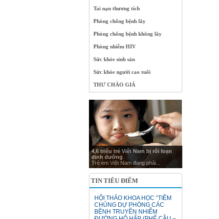
Tai nạn thương tích
Phòng chống bệnh lây
Phòng chống bệnh không lây
Phòng nhiễm HIV
Sức khỏe sinh sản
Sức khỏe người cao tuổi
THƯ CHÀO GIÁ
4,6 triệu trẻ Việt Nam bị rối loạn
dinh dưỡng
Trẻ em Việt Nam đang phải...
TIN TIÊU ĐIỂM
HỘI THẢO KHOA HỌC “TIÊM
CHỦNG DỰ PHÒNG CÁC
BỆNH TRUYỀN NHIỄM
ĐƯỜNG HÔ HẤP (PHẾ CẦU –