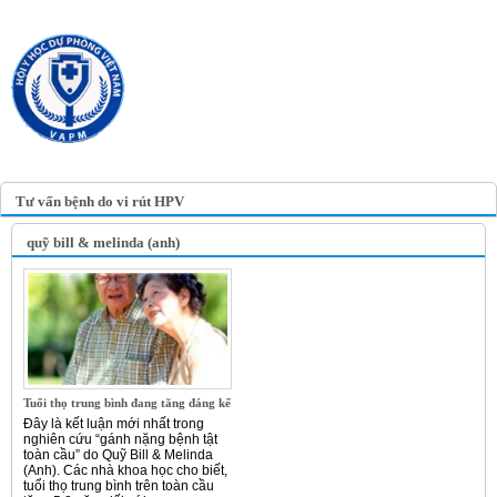
TRANG TIN ĐIỆN TỬ
HỘI Y HỌC DỰ PHÒNG
VIỆT NAM
VIETNAM ASSOCIATION OF
PREVENTIVE MEDICINE
Tư vấn bệnh do vi rút HPV
quỹ bill & melinda (anh)
Tuổi thọ trung bình đang tăng đáng kể
Đây là kết luận mới nhất trong
nghiên cứu “gánh nặng bệnh tật
toàn cầu” do Quỹ Bill & Melinda
(Anh). Các nhà khoa học cho biết,
tuổi thọ trung bình trên toàn cầu