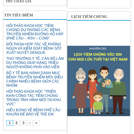
THƯ CHÀO GIÁ
TIN TIÊU ĐIỂM
LỊCH TIÊM CHỦNG
HỘI THẢO KHOA HỌC “TIÊM
CHỦNG DỰ PHÒNG CÁC BỆNH
TRUYỀN NHIỄM ĐƯỜNG HÔ HẤP
(PHẾ CẦU – RSV – CÚM)”
ĐỐI THOẠI HỢP TÁC VỀ PHÒNG
NGỪA VÀ KIỂM SOÁT BỆNH SỐT
XUẤT HUYẾT DENGUE
THỨ TRƯỞNG Y TẾ: CÁN BỘ LÀM
DỰ PHÒNG GIÚP HÀNG TRIỆU
NGƯỜI KHÔNG PHẢI VÀO VIỆN
BỘ Y TẾ BAN HÀNH DANH MỤC
BỆNH TRUYỀN NHIỄM MỚI, ĐIỀU
CHỈNH NHIỀU BỆNH GIỮA CÁC
NHÓM
HỘI THẢO KHOA HỌC “TRIỂN
KHAI CÔNG TÁC TIÊM CHỦNG
TRONG TÌNH HÌNH MỚI TẠI KHU
VỰC”
HIỂU ĐÚNG VỀ BỆNH PHẾ CẦU
KHUẨN ĐỂ BẢO VỆ TRẺ EM
1
2
3
›
»