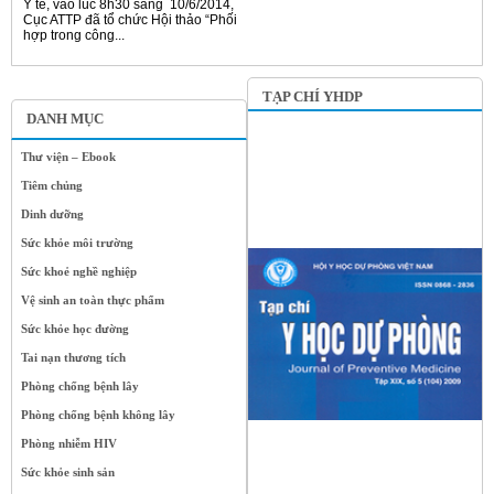
Y tế, vào lúc 8h30 sáng 10/6/2014,
Cục ATTP đã tổ chức Hội thảo “Phối
hợp trong công...
TẠP CHÍ YHDP
DANH MỤC
Thư viện – Ebook
Tiêm chủng
Dinh dưỡng
Sức khỏe môi trường
Sức khoẻ nghề nghiệp
Vệ sinh an toàn thực phẩm
Sức khỏe học đường
Tai nạn thương tích
Phòng chống bệnh lây
Phòng chống bệnh không lây
Phòng nhiễm HIV
Sức khỏe sinh sản