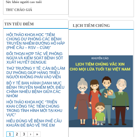
Sức khỏe người cao tuổi
THƯ CHÀO GIÁ
TIN TIÊU ĐIỂM
LỊCH TIÊM CHỦNG
HỘI THẢO KHOA HỌC “TIÊM
CHỦNG DỰ PHÒNG CÁC BỆNH
TRUYỀN NHIỄM ĐƯỜNG HÔ HẤP
(PHẾ CẦU – RSV – CÚM)”
ĐỐI THOẠI HỢP TÁC VỀ PHÒNG
NGỪA VÀ KIỂM SOÁT BỆNH SỐT
XUẤT HUYẾT DENGUE
THỨ TRƯỞNG Y TẾ: CÁN BỘ LÀM
DỰ PHÒNG GIÚP HÀNG TRIỆU
NGƯỜI KHÔNG PHẢI VÀO VIỆN
BỘ Y TẾ BAN HÀNH DANH MỤC
BỆNH TRUYỀN NHIỄM MỚI, ĐIỀU
CHỈNH NHIỀU BỆNH GIỮA CÁC
NHÓM
HỘI THẢO KHOA HỌC “TRIỂN
KHAI CÔNG TÁC TIÊM CHỦNG
TRONG TÌNH HÌNH MỚI TẠI KHU
VỰC”
HIỂU ĐÚNG VỀ BỆNH PHẾ CẦU
KHUẨN ĐỂ BẢO VỆ TRẺ EM
1
2
3
›
»