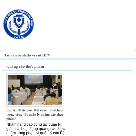
TRANG TIN ĐIỆN TỬ
HỘI Y HỌC DỰ PHÒNG
VIỆT NAM
VIETNAM ASSOCIATION OF
PREVENTIVE MEDICINE
Tư vấn bệnh do vi rút HPV
quảng cáo thực phẩm
Cục ATTP tổ chức Hội thảo “Phối hợp
trong công tác quản lý quảng cáo thực
phẩm”
Nhằm nâng cao công tác quản lý,
giám sát hoạt động quảng cáo thực
phẩm trong phạm vi quản lý của Bộ