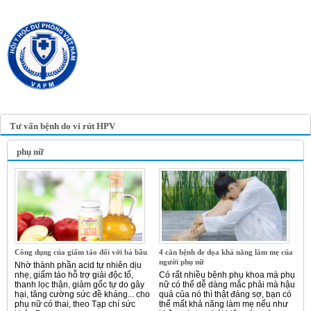
TRANG TIN ĐIỆN TỬ
HỘI Y HỌC DỰ PHÒNG
VIỆT NAM
VIETNAM ASSOCIATION OF
PREVENTIVE MEDICINE
Tư vấn bệnh do vi rút HPV
phụ nữ
Công dụng của giấm táo đối với bà bầu
4 căn bệnh đe dọa khả năng làm mẹ của
người phụ nữ
Nhờ thành phần acid tự nhiên dịu
nhẹ, giấm táo hỗ trợ giải độc tố,
Có rất nhiều bệnh phụ khoa mà phụ
thanh lọc thận, giảm gốc tự do gây
nữ có thể dễ dàng mắc phải mà hậu
hại, tăng cường sức đề kháng... cho
quả của nó thì thật đáng sợ, bạn có
phụ nữ có thai, theo Tạp chí sức
thể mất khả năng làm mẹ nếu như