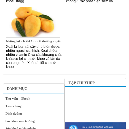
khỏe Bragg...
không được phát hiện sớm và...
Những lợi ích khi ăn xoài thường xuyên
Xoài là loại trái cây phổ biến được
nhiều người ưa thích. Xoài chứa
nhiều vitamin C và các khoáng chất
khác có lợi cho sức khoẻ và làn da
của phụ nữ. Xoài rất tốt cho sức
khoẻ ...
TẠP CHÍ YHDP
DANH MỤC
Thư viện – Ebook
Tiêm chủng
Dinh dưỡng
Sức khỏe môi trường
Sức khoẻ nghề nghiệp