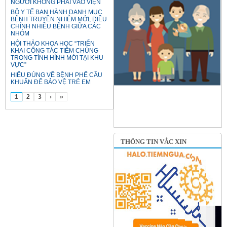
NGƯỜI KHÔNG PHẢI VÀO VIỆN
BỘ Y TẾ BAN HÀNH DANH MỤC
BỆNH TRUYỀN NHIỄM MỚI, ĐIỀU
CHỈNH NHIỀU BỆNH GIỮA CÁC
NHÓM
HỘI THẢO KHOA HỌC “TRIỂN
KHAI CÔNG TÁC TIÊM CHỦNG
TRONG TÌNH HÌNH MỚI TẠI KHU
VỰC”
HIỂU ĐÚNG VỀ BỆNH PHẾ CẦU
KHUẨN ĐỂ BẢO VỆ TRẺ EM
1
2
3
›
»
THÔNG TIN VẮC XIN