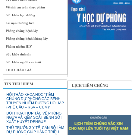
Vệ sinh an toàn thực phẩm
Sức khỏe học đường
Tai nạn thương tích
Phòng chống bệnh lây
Phòng chống bệnh không lây
Phòng nhiễm HIV
Sức khỏe sinh sản
Sức khỏe người cao tuổi
THƯ CHÀO GIÁ
TIN TIÊU ĐIỂM
LỊCH TIÊM CHỦNG
HỘI THẢO KHOA HỌC “TIÊM
CHỦNG DỰ PHÒNG CÁC BỆNH
TRUYỀN NHIỄM ĐƯỜNG HÔ HẤP
(PHẾ CẦU – RSV – CÚM)”
ĐỐI THOẠI HỢP TÁC VỀ PHÒNG
NGỪA VÀ KIỂM SOÁT BỆNH SỐT
XUẤT HUYẾT DENGUE
THỨ TRƯỞNG Y TẾ: CÁN BỘ LÀM
DỰ PHÒNG GIÚP HÀNG TRIỆU