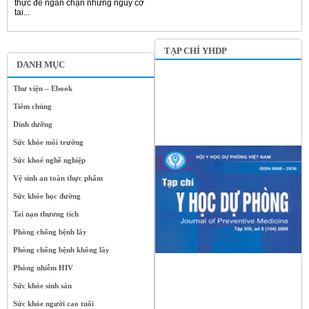
thực để ngăn chặn những nguy cơ
tai...
TẠP CHÍ YHDP
DANH MỤC
Thư viện – Ebook
Tiêm chủng
Dinh dưỡng
Sức khỏe môi trường
Sức khoẻ nghề nghiệp
Vệ sinh an toàn thực phẩm
Sức khỏe học đường
Tai nạn thương tích
Phòng chống bệnh lây
Phòng chống bệnh không lây
Phòng nhiễm HIV
Sức khỏe sinh sản
Sức khỏe người cao tuổi