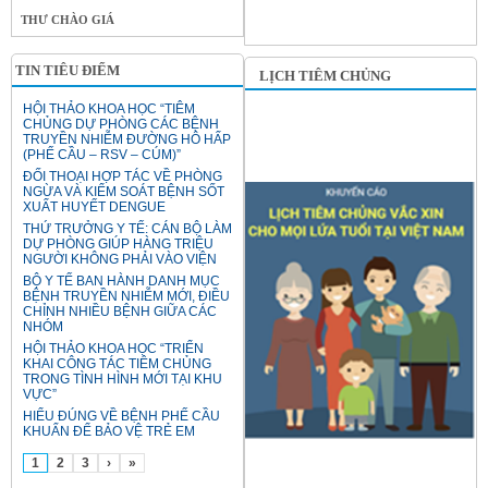
THƯ CHÀO GIÁ
TIN TIÊU ĐIỂM
LỊCH TIÊM CHỦNG
HỘI THẢO KHOA HỌC “TIÊM
CHỦNG DỰ PHÒNG CÁC BỆNH
TRUYỀN NHIỄM ĐƯỜNG HÔ HẤP
(PHẾ CẦU – RSV – CÚM)”
ĐỐI THOẠI HỢP TÁC VỀ PHÒNG
NGỪA VÀ KIỂM SOÁT BỆNH SỐT
XUẤT HUYẾT DENGUE
THỨ TRƯỞNG Y TẾ: CÁN BỘ LÀM
DỰ PHÒNG GIÚP HÀNG TRIỆU
NGƯỜI KHÔNG PHẢI VÀO VIỆN
BỘ Y TẾ BAN HÀNH DANH MỤC
BỆNH TRUYỀN NHIỄM MỚI, ĐIỀU
CHỈNH NHIỀU BỆNH GIỮA CÁC
NHÓM
HỘI THẢO KHOA HỌC “TRIỂN
KHAI CÔNG TÁC TIÊM CHỦNG
TRONG TÌNH HÌNH MỚI TẠI KHU
VỰC”
HIỂU ĐÚNG VỀ BỆNH PHẾ CẦU
KHUẨN ĐỂ BẢO VỆ TRẺ EM
1
2
3
›
»