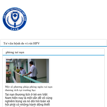
TRANG TIN ĐIỆN TỬ
HỘI Y HỌC DỰ PHÒNG
VIỆT NAM
VIETNAM ASSOCIATION OF
PREVENTIVE MEDICINE
Tư vấn bệnh do vi rút HPV
phòng tai nạn
Một số phương pháp phòng ngừa tai nạn
thương tích tại trường học
Tai nạn thương tích ở trẻ em Việt
Nam hiện nay là một vấn đề vô cùng
nghiêm trọng và nó đòi hỏi toàn xã
hội phải có những hành động thiết