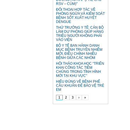
RSV – CÚM)”
ĐỐI THOẠI HỢP TÁC VỀ
PHÒNG NGỪA VÀ KIỂM SOÁT
BỆNH SỐT XUẤT HUYẾT
DENGUE
THỨ TRƯỞNG Y TẾ: CÁN BỘ
LÀM DỰ PHÒNG GIÚP HÀNG
TRIỆU NGƯỜI KHÔNG PHẢI
VÀO VIỆN
BỘ Y TẾ BAN HÀNH DANH
MỤC BỆNH TRUYỀN NHIỄM
MỚI, ĐIỀU CHỈNH NHIỀU
BỆNH GIỮA CÁC NHÓM
HỘI THẢO KHOA HỌC “TRIỂN
KHAI CÔNG TÁC TIÊM
CHỦNG TRONG TÌNH HÌNH
MỚI TẠI KHU VỰC”
HIỂU ĐÚNG VỀ BỆNH PHẾ
CẦU KHUẨN ĐỂ BẢO VỆ TRẺ
EM
1
2
3
›
»