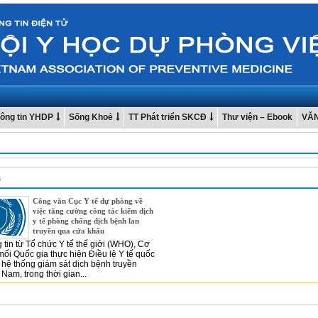
ông tin YHDP
Sống Khoẻ
TT Phát triển SKCĐ
Thư viện – Ebook
VĂ
s
Công văn Cục Y tế dự phòng về
việc tăng cường công tác kiểm dịch
y tế phòng chống dịch bệnh lan
truyền qua cửa khẩu
 tin từ Tổ chức Y tế thế giới (WHO), Cơ
ối Quốc gia thực hiện Điều lệ Y tế quốc
à hệ thống giám sát dịch bệnh truyền
Nam, trong thời gian...