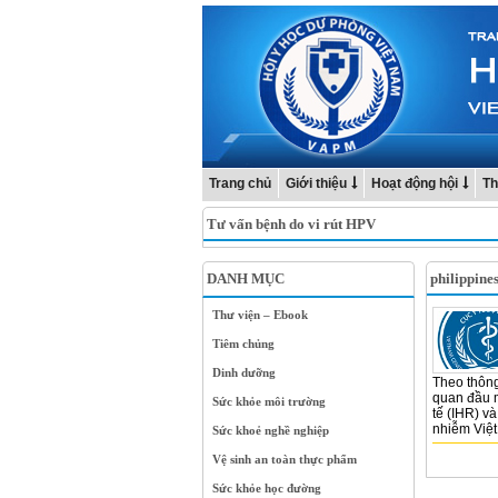
Trang chủ
Giới thiệu
Hoạt động hội
Th
Tư vấn bệnh do vi rút HPV
DANH MỤC
philippine
Thư viện – Ebook
Tiêm chủng
Dinh dưỡng
Theo thông
quan đầu m
Sức khỏe môi trường
tế (IHR) v
nhiễm Việt 
Sức khoẻ nghề nghiệp
Vệ sinh an toàn thực phẩm
Sức khỏe học đường