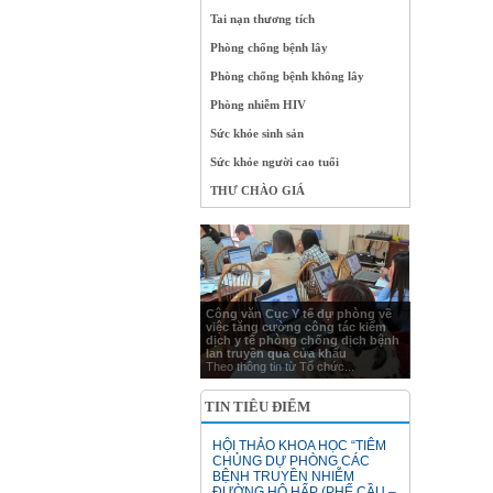
Tai nạn thương tích
Phòng chống bệnh lây
Phòng chống bệnh không lây
Phòng nhiễm HIV
Sức khỏe sinh sản
Sức khỏe người cao tuổi
THƯ CHÀO GIÁ
Công văn Cục Y tế dự phòng về
việc tăng cường công tác kiểm
dịch y tế phòng chống dịch bệnh
lan truyền qua cửa khẩu
Theo thông tin từ Tổ chức...
TIN TIÊU ĐIỂM
HỘI THẢO KHOA HỌC “TIÊM
CHỦNG DỰ PHÒNG CÁC
BỆNH TRUYỀN NHIỄM
ĐƯỜNG HÔ HẤP (PHẾ CẦU –