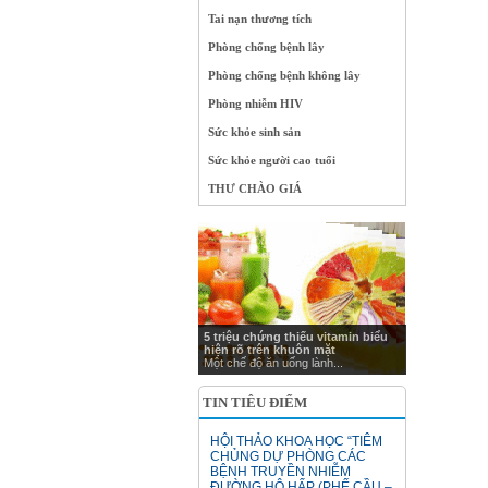
Tai nạn thương tích
Phòng chống bệnh lây
Phòng chống bệnh không lây
Phòng nhiễm HIV
Sức khỏe sinh sản
Sức khỏe người cao tuổi
THƯ CHÀO GIÁ
5 triệu chứng thiếu vitamin biểu
hiện rõ trên khuôn mặt
Một chế độ ăn uống lành...
TIN TIÊU ĐIỂM
HỘI THẢO KHOA HỌC “TIÊM
CHỦNG DỰ PHÒNG CÁC
BỆNH TRUYỀN NHIỄM
ĐƯỜNG HÔ HẤP (PHẾ CẦU –