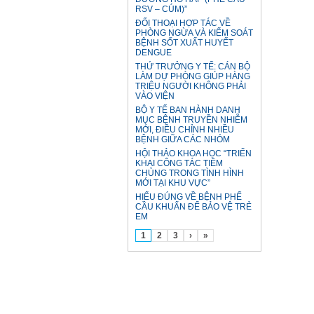
RSV – CÚM)”
ĐỐI THOẠI HỢP TÁC VỀ
PHÒNG NGỪA VÀ KIỂM SOÁT
BỆNH SỐT XUẤT HUYẾT
DENGUE
THỨ TRƯỞNG Y TẾ: CÁN BỘ
LÀM DỰ PHÒNG GIÚP HÀNG
TRIỆU NGƯỜI KHÔNG PHẢI
VÀO VIỆN
BỘ Y TẾ BAN HÀNH DANH
MỤC BỆNH TRUYỀN NHIỄM
MỚI, ĐIỀU CHỈNH NHIỀU
BỆNH GIỮA CÁC NHÓM
HỘI THẢO KHOA HỌC “TRIỂN
KHAI CÔNG TÁC TIÊM
CHỦNG TRONG TÌNH HÌNH
MỚI TẠI KHU VỰC”
HIỂU ĐÚNG VỀ BỆNH PHẾ
CẦU KHUẨN ĐỂ BẢO VỆ TRẺ
EM
1
2
3
›
»