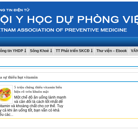
ông tin YHDP
Sống Khoẻ
TT Phát triển SKCĐ
Thư viện – Ebook
VĂ
a sự thiếu hụt vitamin
5 triệu chứng thiếu vitamin biểu
hiện rõ trên khuôn mặt
Một chế độ ăn uống lành mạnh
và cân đối là cách tốt nhất để
itamin và khoáng chất cho cơ thể. Tuy
y cả khi ăn uống tốt, bạn vẫn có khả
ếu các...