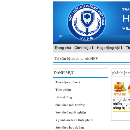
Trang chủ
Giới thiệu
Hoạt động hội
Th
Tư vấn bệnh do vi rút HPV
DANH MỤC
phát hiện r
Thư viện – Ebook
Tiêm chủng
Dinh dưỡng
cung cấp v
nhiên, nga
Sức khỏe môi trường
năng bị thi
Sức khoẻ nghề nghiệp
Vệ sinh an toàn thực phẩm
Sức khỏe học đường