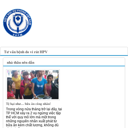
TRANG TIN ĐIỆN TỬ
HỘI Y HỌC DỰ PHÒNG
VIỆT NAM
VIETNAM ASSOCIATION OF
PREVENTIVE MEDICINE
Tư vấn bệnh do vi rút HPV
nhà thầu nên dẫn
Tệ hại như… bữa ăn công nhân!
Trong vòng nửa tháng trở lại đây, tại
TP HCM xảy ra 2 vụ ngừng việc tập
thể với quy mô lớn mà một trong
những nguyên nhân xuất phát từ
bữa ăn kém chất lượng, không đủ