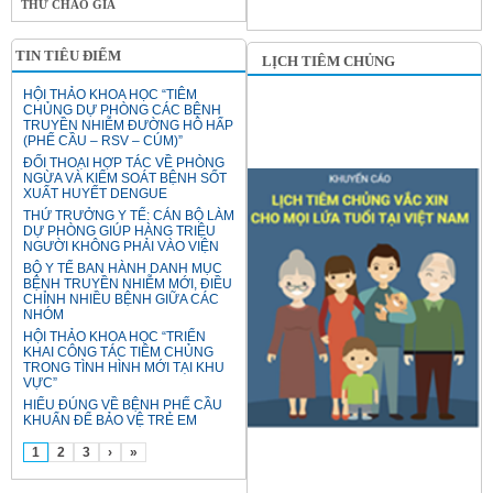
THƯ CHÀO GIÁ
TIN TIÊU ĐIỂM
LỊCH TIÊM CHỦNG
HỘI THẢO KHOA HỌC “TIÊM
CHỦNG DỰ PHÒNG CÁC BỆNH
TRUYỀN NHIỄM ĐƯỜNG HÔ HẤP
(PHẾ CẦU – RSV – CÚM)”
ĐỐI THOẠI HỢP TÁC VỀ PHÒNG
NGỪA VÀ KIỂM SOÁT BỆNH SỐT
XUẤT HUYẾT DENGUE
THỨ TRƯỞNG Y TẾ: CÁN BỘ LÀM
DỰ PHÒNG GIÚP HÀNG TRIỆU
NGƯỜI KHÔNG PHẢI VÀO VIỆN
BỘ Y TẾ BAN HÀNH DANH MỤC
BỆNH TRUYỀN NHIỄM MỚI, ĐIỀU
CHỈNH NHIỀU BỆNH GIỮA CÁC
NHÓM
HỘI THẢO KHOA HỌC “TRIỂN
KHAI CÔNG TÁC TIÊM CHỦNG
TRONG TÌNH HÌNH MỚI TẠI KHU
VỰC”
HIỂU ĐÚNG VỀ BỆNH PHẾ CẦU
KHUẨN ĐỂ BẢO VỆ TRẺ EM
1
2
3
›
»