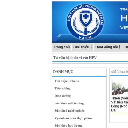
Trang chủ
Giới thiệu
Hoạt động hội
Th
Tư vấn bệnh do vi rút HPV
DANH MỤC
nhà khoa h
Thư viện – Ebook
Tiêm chủng
Dinh dưỡng
Thiên (Việ
Vật liệu X
Sức khỏe môi trường
Long (Phó 
Đại...
Sức khoẻ nghề nghiệp
Vệ sinh an toàn thực phẩm
Sức khỏe học đường