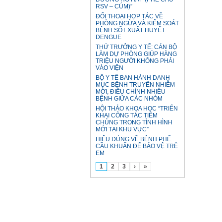
RSV – CÚM)”
ĐỐI THOẠI HỢP TÁC VỀ
PHÒNG NGỪA VÀ KIỂM SOÁT
BỆNH SỐT XUẤT HUYẾT
DENGUE
THỨ TRƯỞNG Y TẾ: CÁN BỘ
LÀM DỰ PHÒNG GIÚP HÀNG
TRIỆU NGƯỜI KHÔNG PHẢI
VÀO VIỆN
BỘ Y TẾ BAN HÀNH DANH
MỤC BỆNH TRUYỀN NHIỄM
MỚI, ĐIỀU CHỈNH NHIỀU
BỆNH GIỮA CÁC NHÓM
HỘI THẢO KHOA HỌC “TRIỂN
KHAI CÔNG TÁC TIÊM
CHỦNG TRONG TÌNH HÌNH
MỚI TẠI KHU VỰC”
HIỂU ĐÚNG VỀ BỆNH PHẾ
CẦU KHUẨN ĐỂ BẢO VỆ TRẺ
EM
1
2
3
›
»