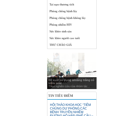
Tai nạn thương tích
Phòng chống bệnh lây
Phòng chống bệnh không lây
Phòng nhiễm HIV
Sức khỏe sinh sản
Sức khỏe người cao tuổi
THƯ CHÀO GIÁ
Đề xuất sử dụng amiăng trắng có
kiểm soát
Theo nghiên cứu của nhóm tác...
TIN TIÊU ĐIỂM
HỘI THẢO KHOA HỌC “TIÊM
CHỦNG DỰ PHÒNG CÁC
BỆNH TRUYỀN NHIỄM
ĐƯỜNG HÔ HẤP (PHẾ CẦU –