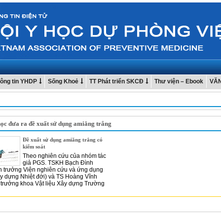
ông tin YHDP
Sống Khoẻ
TT Phát triển SKCĐ
Thư viện – Ebook
VĂ
ọc đưa ra đề xuất sử dụng amiăng trắng
Đề xuất sử dụng amiăng trắng có
kiểm soát
Theo nghiên cứu của nhóm tác
giả PGS. TSKH Bạch Đình
n trưởng Viện nghiên cứu và ứng dụng
ây dựng Nhiệt đới) và TS Hoàng Vĩnh
trưởng khoa Vật liệu Xây dựng Trường