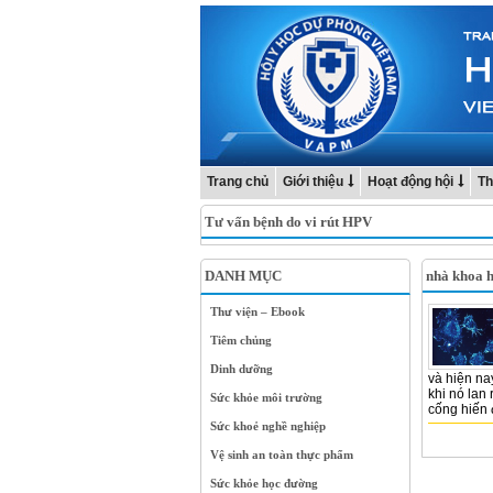
Trang chủ
Giới thiệu
Hoạt động hội
Th
Tư vấn bệnh do vi rút HPV
DANH MỤC
nhà khoa h
Thư viện – Ebook
Tiêm chủng
Dinh dưỡng
và hiện na
khi nó lan 
Sức khỏe môi trường
cống hiến đ
Sức khoẻ nghề nghiệp
Vệ sinh an toàn thực phẩm
Sức khỏe học đường