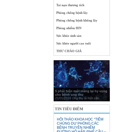
Tai nạn thương tích
Phòng chống bệnh lây
Phòng chống bệnh không lây
Phòng nhiễm HIV
Sức khỏe sinh sản
Sức khỏe người cao tuổi
THƯ CHÀO GIÁ
5 phát hiện mới mang lại hy vọng
cho bệnh ung thư
21/01/2016 Ung thư là một căn...
TIN TIÊU ĐIỂM
HỘI THẢO KHOA HỌC “TIÊM
CHỦNG DỰ PHÒNG CÁC
BỆNH TRUYỀN NHIỄM
ĐƯỜNG HÔ HẤP (PHẾ CẦU –