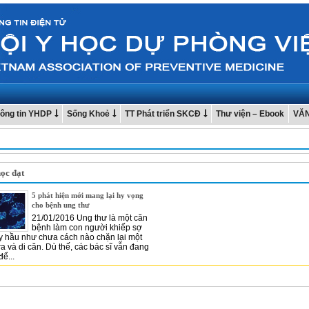
ông tin YHDP
Sống Khoẻ
TT Phát triển SKCĐ
Thư viện – Ebook
VĂ
ọc đạt
5 phát hiện mới mang lại hy vọng
cho bệnh ung thư
21/01/2016 Ung thư là một căn
bệnh làm con người khiếp sợ
y hầu như chưa cách nào chặn lại một
ra và di căn. Dù thế, các bác sĩ vẫn đang
ể...