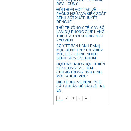
RSV – CÚM)”
ĐỐI THOẠI HỢP TÁC VỀ
PHÒNG NGỪA VÀ KIỂM SOÁT
BỆNH SỐT XUẤT HUYẾT
DENGUE
THỨ TRƯỞNG Y TẾ: CÁN BỘ
LÀM DỰ PHÒNG GIÚP HÀNG
TRIỆU NGƯỜI KHÔNG PHẢI
VÀO VIỆN
BỘ Y TẾ BAN HÀNH DANH
MỤC BỆNH TRUYỀN NHIỄM
MỚI, ĐIỀU CHỈNH NHIỀU
BỆNH GIỮA CÁC NHÓM
HỘI THẢO KHOA HỌC “TRIỂN
KHAI CÔNG TÁC TIÊM
CHỦNG TRONG TÌNH HÌNH
MỚI TẠI KHU VỰC”
HIỂU ĐÚNG VỀ BỆNH PHẾ
CẦU KHUẨN ĐỂ BẢO VỆ TRẺ
EM
1
2
3
›
»