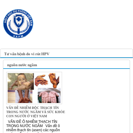
TRANG TIN ĐIỆN TỬ
HỘI Y HỌC DỰ PHÒNG
VIỆT NAM
VIETNAM ASSOCIATION OF
PREVENTIVE MEDICINE
Tư vấn bệnh do vi rút HPV
nguồn nước ngầm
VẤN ĐỀ NHIỄM ĐỘC THẠCH TÍN
TRONG NƯỚC NGẦM VÀ SỨC KHỎE
CON NGƯỜI Ở VIỆT NAM
VẤN ĐỀ Ô NHIỄM THẠCH TÍN
TRONG NƯỚC NGẦM Vấn đề ô
nhiễm thạch tín (asen) các nguồn