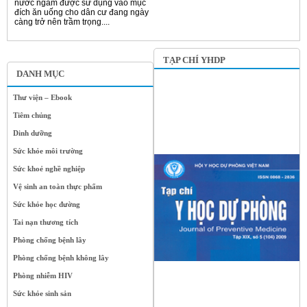
nước ngầm được sử dụng vào mục
đích ăn uống cho dân cư đang ngày
càng trở nên trầm trọng....
TẠP CHÍ YHDP
DANH MỤC
Thư viện – Ebook
Tiêm chủng
Dinh dưỡng
Sức khỏe môi trường
Sức khoẻ nghề nghiệp
Vệ sinh an toàn thực phẩm
Sức khỏe học đường
Tai nạn thương tích
Phòng chống bệnh lây
Phòng chống bệnh không lây
Phòng nhiễm HIV
Sức khỏe sinh sản