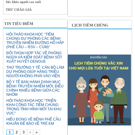
Sức khỏe người cao tuổi
THƯ CHÀO GIÁ
TIN TIÊU ĐIỂM
LỊCH TIÊM CHỦNG
HỘI THẢO KHOA HỌC “TIÊM
CHỦNG DỰ PHÒNG CÁC BỆNH
TRUYỀN NHIỄM ĐƯỜNG HÔ HẤP
(PHẾ CẦU – RSV – CÚM)”
ĐỐI THOẠI HỢP TÁC VỀ PHÒNG
NGỪA VÀ KIỂM SOÁT BỆNH SỐT
XUẤT HUYẾT DENGUE
THỨ TRƯỞNG Y TẾ: CÁN BỘ LÀM
DỰ PHÒNG GIÚP HÀNG TRIỆU
NGƯỜI KHÔNG PHẢI VÀO VIỆN
BỘ Y TẾ BAN HÀNH DANH MỤC
BỆNH TRUYỀN NHIỄM MỚI, ĐIỀU
CHỈNH NHIỀU BỆNH GIỮA CÁC
NHÓM
HỘI THẢO KHOA HỌC “TRIỂN
KHAI CÔNG TÁC TIÊM CHỦNG
TRONG TÌNH HÌNH MỚI TẠI KHU
VỰC”
HIỂU ĐÚNG VỀ BỆNH PHẾ CẦU
KHUẨN ĐỂ BẢO VỆ TRẺ EM
1
2
3
›
»